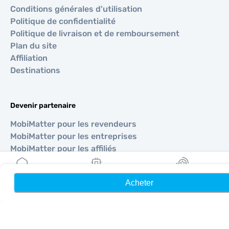
Conditions générales d'utilisation
Politique de confidentialité
Politique de livraison et de remboursement
Plan du site
Affiliation
Destinations
Devenir partenaire
MobiMatter pour les revendeurs
MobiMatter pour les entreprises
MobiMatter pour les affiliés
Acheter
Accueil
Mes eSIM
Récompenses
Régions
eSIM pour Europe
eSIM pour Asie
eSIM pour Amériques