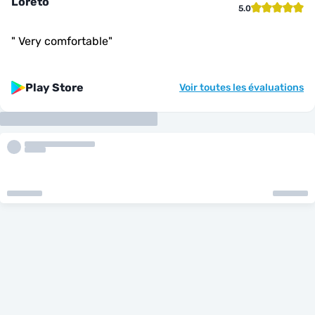
Loreto
5.0
"
Very comfortable
"
Play Store
Voir toutes les évaluations