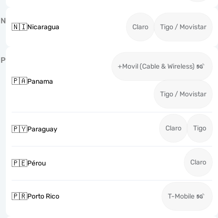
N
🇳🇮
Nicaragua
Claro
Tigo / Movistar
P
+Movil (Cable & Wireless)
🇵🇦
Panama
Tigo / Movistar
Claro
Tigo
🇵🇾
Paraguay
Claro
🇵🇪
Pérou
🇵🇷
Porto Rico
T-Mobile