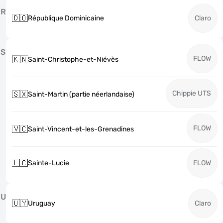
R
🇩🇴
République Dominicaine
Claro
S
FLOW
🇰🇳
Saint-Christophe-et-Niévès
Chippie UTS
🇸🇽
Saint-Martin (partie néerlandaise)
FLOW
🇻🇨
Saint-Vincent-et-les-Grenadines
🇱🇨
Sainte-Lucie
FLOW
U
🇺🇾
Uruguay
Claro