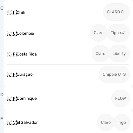
C
CLARO CL
🇨🇱
Chili
Claro
Tigo
🇨🇴
Colombie
Claro
Liberty
🇨🇷
Costa Rica
🇨🇼
Curaçao
Chippie UTS
D
🇩🇲
Dominique
FLOW
E
🇸🇻
El Salvador
Claro
Tigo