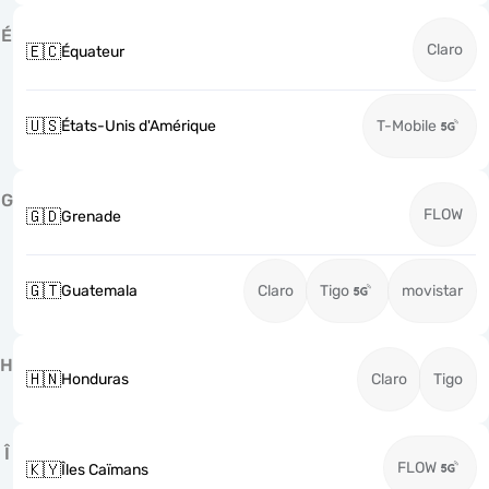
É
Claro
🇪🇨
Équateur
🇺🇸
États-Unis d'Amérique
T-Mobile
G
FLOW
🇬🇩
Grenade
🇬🇹
Guatemala
Claro
Tigo
movistar
H
🇭🇳
Honduras
Claro
Tigo
Î
FLOW
🇰🇾
Îles Caïmans