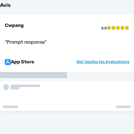
Avis
Cwpang
5.0
"
Prompt response
"
App Store
Voir toutes les évaluations