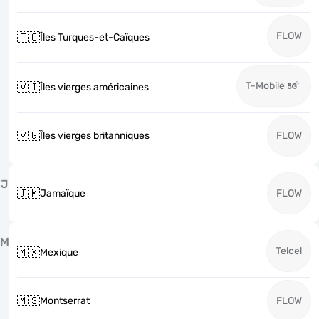
FLOW
🇹🇨
Îles Turques-et-Caïques
T-Mobile
🇻🇮
Îles vierges américaines
🇻🇬
Îles vierges britanniques
FLOW
J
🇯🇲
Jamaïque
FLOW
M
Telcel
🇲🇽
Mexique
🇲🇸
Montserrat
FLOW