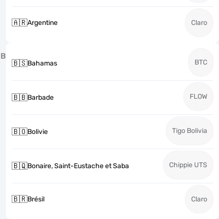
🇦🇷
Argentine
Claro
B
BTC
🇧🇸
Bahamas
FLOW
🇧🇧
Barbade
Tigo Bolivia
🇧🇴
Bolivie
Chippie UTS
🇧🇶
Bonaire, Saint-Eustache et Saba
🇧🇷
Brésil
Claro