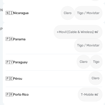
N
🇳🇮
Nicaragua
Claro
Tigo / Movistar
P
+Movil (Cable & Wireless)
🇵🇦
Panama
Tigo / Movistar
Claro
Tigo
🇵🇾
Paraguay
Claro
🇵🇪
Pérou
🇵🇷
Porto Rico
T-Mobile