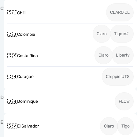
C
CLARO CL
🇨🇱
Chili
Claro
Tigo
🇨🇴
Colombie
Claro
Liberty
🇨🇷
Costa Rica
🇨🇼
Curaçao
Chippie UTS
D
🇩🇲
Dominique
FLOW
E
🇸🇻
El Salvador
Claro
Tigo