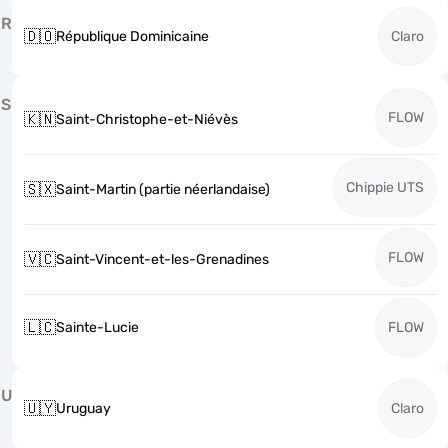
R
🇩🇴
République Dominicaine
Claro
S
FLOW
🇰🇳
Saint-Christophe-et-Niévès
Chippie UTS
🇸🇽
Saint-Martin (partie néerlandaise)
FLOW
🇻🇨
Saint-Vincent-et-les-Grenadines
🇱🇨
Sainte-Lucie
FLOW
U
🇺🇾
Uruguay
Claro