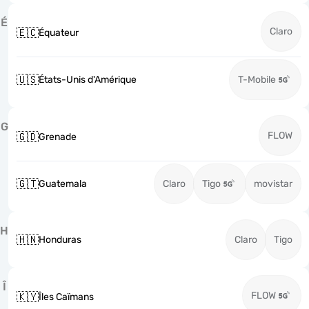
É
Claro
🇪🇨
Équateur
🇺🇸
États-Unis d'Amérique
T-Mobile
G
FLOW
🇬🇩
Grenade
🇬🇹
Guatemala
Claro
Tigo
movistar
H
🇭🇳
Honduras
Claro
Tigo
Î
FLOW
🇰🇾
Îles Caïmans