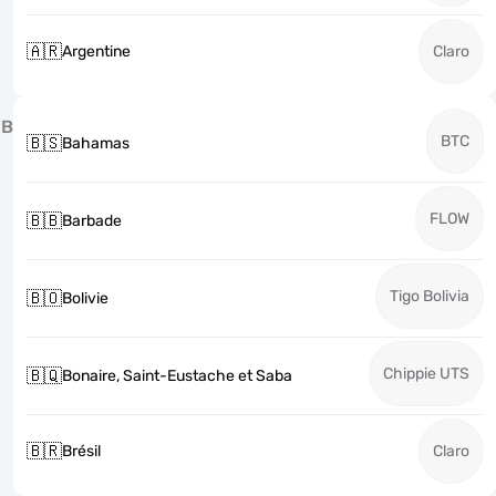
🇦🇷
Argentine
Claro
B
BTC
🇧🇸
Bahamas
FLOW
🇧🇧
Barbade
Tigo Bolivia
🇧🇴
Bolivie
Chippie UTS
🇧🇶
Bonaire, Saint-Eustache et Saba
🇧🇷
Brésil
Claro