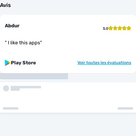
Avis
Abdur
5.0
"
I like this apps
"
Play Store
Voir toutes les évaluations