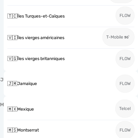
FLOW
🇹🇨
Îles Turques-et-Caïques
T-Mobile
🇻🇮
Îles vierges américaines
🇻🇬
Îles vierges britanniques
FLOW
J
🇯🇲
Jamaïque
FLOW
M
Telcel
🇲🇽
Mexique
🇲🇸
Montserrat
FLOW