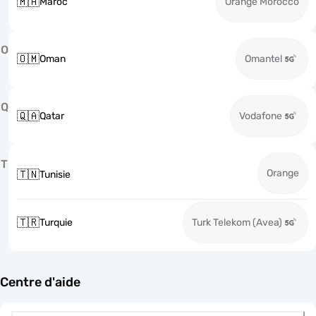
🇲🇦
Maroc
Orange Morocco
O
🇴🇲
Oman
Omantel
Q
🇶🇦
Qatar
Vodafone
T
Orange
🇹🇳
Tunisie
🇹🇷
Turquie
Turk Telekom (Avea)
Centre d'aide