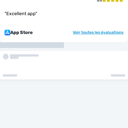
5.0
"
Excellent app
"
App Store
Voir toutes les évaluations