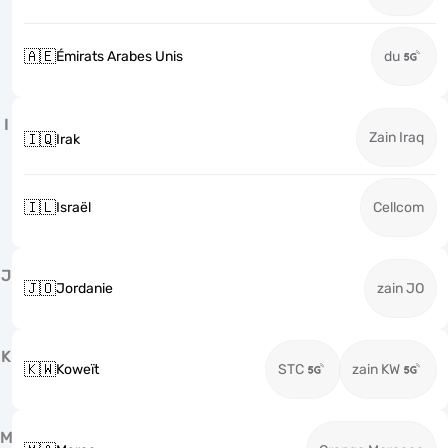
🇦🇪
Émirats Arabes Unis
du
I
Zain Iraq
🇮🇶
Irak
🇮🇱
Israël
Cellcom
J
🇯🇴
Jordanie
zain JO
K
🇰🇼
Koweït
STC
zain KW
M