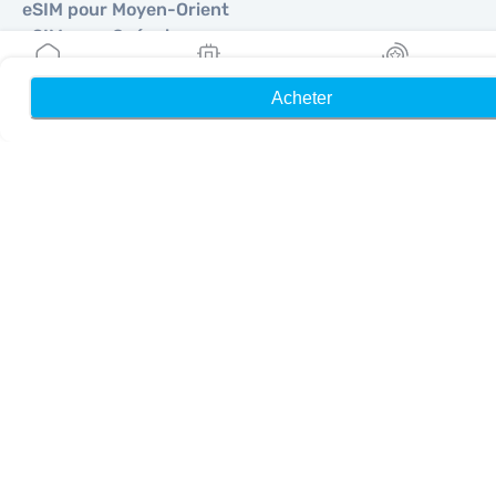
eSIM pour Moyen-Orient
eSIM pour Océanie
eSIM pour Afrique
Acheter
Accueil
Mes eSIM
Récompenses
Pays
eSIM pour États-Unis
eSIM pour Japon
eSIM pour Canada
eSIM pour Espagne
eSIM pour Italie
eSIM pour Royaume-Uni
eSIM pour Émirats Arabes Unis
eSIM pour Singapour
eSIM pour Turquie