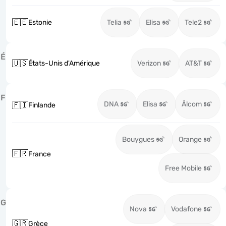
🇪🇪
Estonie
Telia
Elisa
Tele2
É
🇺🇸
États-Unis d'Amérique
Verizon
AT&T
F
DNA
Elisa
Ålcom
🇫🇮
Finlande
Bouygues
Orange
🇫🇷
France
Free Mobile
G
Nova
Vodafone
🇬🇷
Grèce