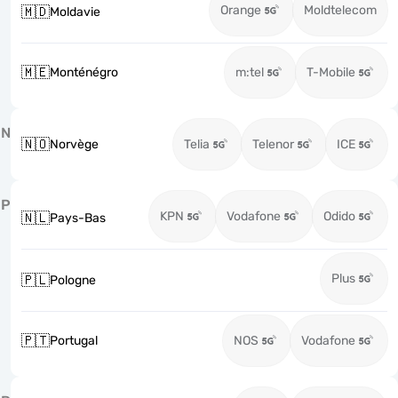
Orange
Moldtelecom
🇲🇩
Moldavie
🇲🇪
Monténégro
m:tel
T-Mobile
N
🇳🇴
Norvège
Telia
Telenor
ICE
P
KPN
Vodafone
Odido
🇳🇱
Pays-Bas
Plus
🇵🇱
Pologne
🇵🇹
Portugal
NOS
Vodafone