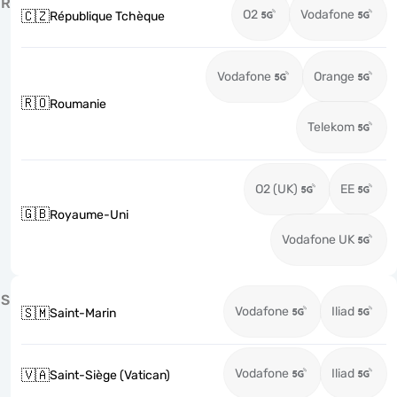
R
O2
Vodafone
🇨🇿
République Tchèque
Vodafone
Orange
🇷🇴
Roumanie
Telekom
O2 (UK)
EE
🇬🇧
Royaume-Uni
Vodafone UK
S
Vodafone
Iliad
🇸🇲
Saint-Marin
Vodafone
Iliad
🇻🇦
Saint-Siège (Vatican)