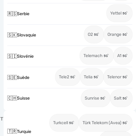
Yettel
🇷🇸
Serbie
O2
Orange
🇸🇰
Slovaquie
Telemach
A1
🇸🇮
Slovénie
Tele2
Telia
Telenor
🇸🇪
Suède
🇨🇭
Suisse
Sunrise
Salt
T
Turkcell
Türk Telekom (Avea)
🇹🇷
Turquie