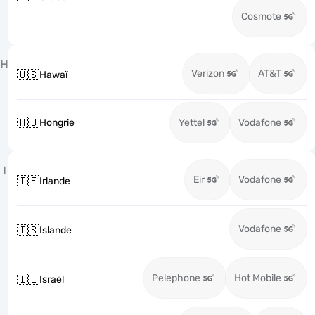
Cosmote
H
Verizon
AT&T
🇺🇸
Hawaï
🇭🇺
Hongrie
Yettel
Vodafone
I
Eir
Vodafone
🇮🇪
Irlande
Vodafone
🇮🇸
Islande
Pelephone
Hot Mobile
🇮🇱
Israël