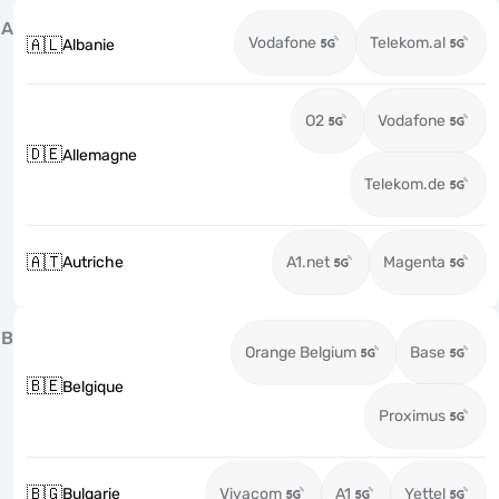
A
Vodafone
Telekom.al
🇦🇱
Albanie
O2
Vodafone
🇩🇪
Allemagne
Telekom.de
🇦🇹
Autriche
A1.net
Magenta
B
Orange Belgium
Base
🇧🇪
Belgique
Proximus
🇧🇬
Bulgarie
Vivacom
A1
Yettel