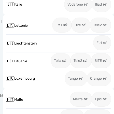
🇮🇹
Italie
Vodafone
Iliad
L
LMT
Bite
Tele2
🇱🇻
Lettonie
FL1
🇱🇮
Liechtenstein
Telia
Tele2
BITĖ
🇱🇹
Lituanie
🇱🇺
Luxembourg
Tango
Orange
M
Melita
Epic
🇲🇹
Malte