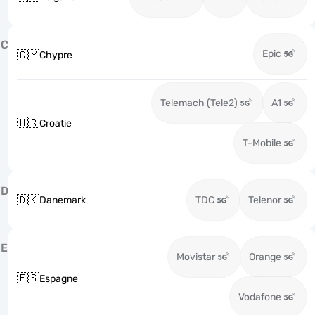
C
Epic
🇨🇾
Chypre
Telemach (Tele2)
A1
🇭🇷
Croatie
T-Mobile
D
🇩🇰
Danemark
TDC
Telenor
E
Movistar
Orange
🇪🇸
Espagne
Vodafone