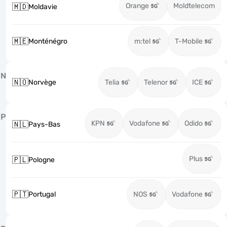
Orange
Moldtelecom
🇲🇩
Moldavie
🇲🇪
Monténégro
m:tel
T-Mobile
N
🇳🇴
Norvège
Telia
Telenor
ICE
P
KPN
Vodafone
Odido
🇳🇱
Pays-Bas
Plus
🇵🇱
Pologne
🇵🇹
Portugal
NOS
Vodafone