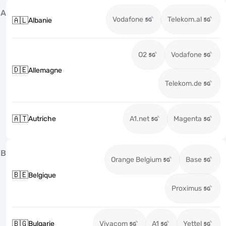
A
Vodafone
Telekom.al
🇦🇱
Albanie
O2
Vodafone
🇩🇪
Allemagne
Telekom.de
🇦🇹
Autriche
A1.net
Magenta
B
Orange Belgium
Base
🇧🇪
Belgique
Proximus
🇧🇬
Bulgarie
Vivacom
A1
Yettel