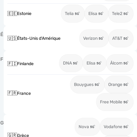
🇪🇪
Estonie
Telia
Elisa
Tele2
É
🇺🇸
États-Unis d'Amérique
Verizon
AT&T
F
DNA
Elisa
Ålcom
🇫🇮
Finlande
Bouygues
Orange
🇫🇷
France
Free Mobile
G
Nova
Vodafone
🇬🇷
Grèce