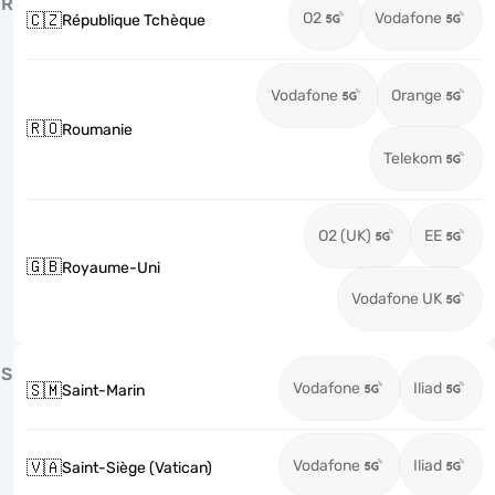
R
O2
Vodafone
🇨🇿
République Tchèque
Vodafone
Orange
🇷🇴
Roumanie
Telekom
O2 (UK)
EE
🇬🇧
Royaume-Uni
Vodafone UK
S
Vodafone
Iliad
🇸🇲
Saint-Marin
Vodafone
Iliad
🇻🇦
Saint-Siège (Vatican)