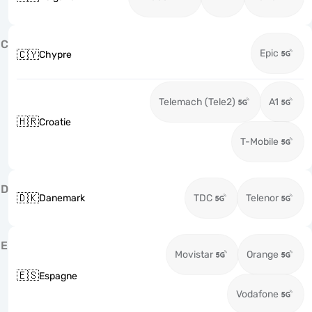
C
Epic
🇨🇾
Chypre
Telemach (Tele2)
A1
🇭🇷
Croatie
T-Mobile
D
🇩🇰
Danemark
TDC
Telenor
E
Movistar
Orange
🇪🇸
Espagne
Vodafone