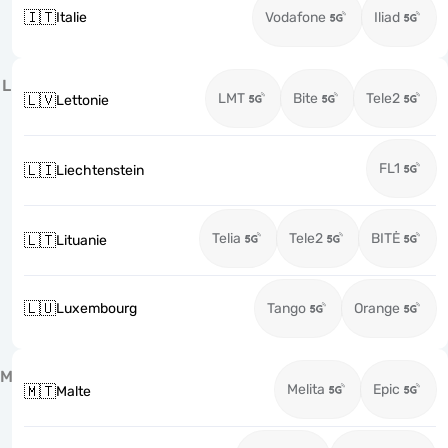
🇮🇹
Italie
Vodafone
Iliad
L
LMT
Bite
Tele2
🇱🇻
Lettonie
FL1
🇱🇮
Liechtenstein
Telia
Tele2
BITĖ
🇱🇹
Lituanie
🇱🇺
Luxembourg
Tango
Orange
M
Melita
Epic
🇲🇹
Malte