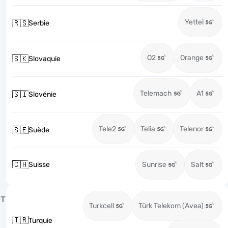
Yettel
🇷🇸
Serbie
O2
Orange
🇸🇰
Slovaquie
Telemach
A1
🇸🇮
Slovénie
Tele2
Telia
Telenor
🇸🇪
Suède
🇨🇭
Suisse
Sunrise
Salt
T
Turkcell
Türk Telekom (Avea)
🇹🇷
Turquie