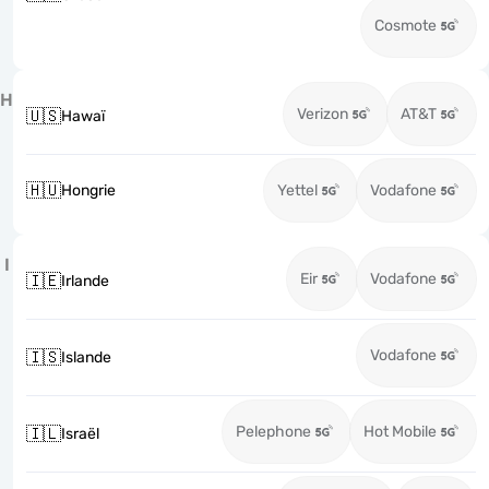
Cosmote
H
Verizon
AT&T
🇺🇸
Hawaï
🇭🇺
Hongrie
Yettel
Vodafone
I
Eir
Vodafone
🇮🇪
Irlande
Vodafone
🇮🇸
Islande
Pelephone
Hot Mobile
🇮🇱
Israël