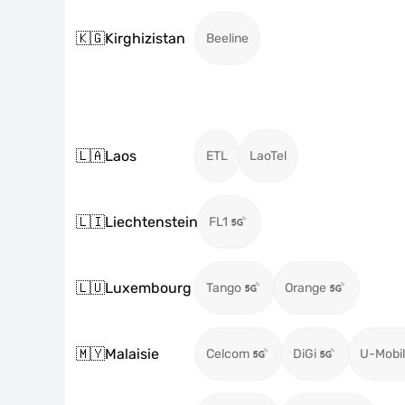
🇰🇬
Kirghizistan
Beeline
🇱🇦
Laos
ETL
LaoTel
🇱🇮
Liechtenstein
FL1
🇱🇺
Luxembourg
Tango
Orange
🇲🇾
Malaisie
Celcom
DiGi
U-Mobil