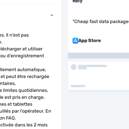
holy
"
Cheap fast data package
. Il n'est pas 
App Store
.
charger et utiliser 
 ou d’enregistrement 
llement automatique, 
 et peut être rechargée 
ntaires.
 limites quotidiennes, 
le est pris en charge.
es et tablettes 
llés par l'opérateur. En 
ion FAQ.
activée dans les 2 mois 