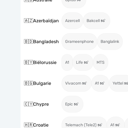
🇦🇿
Azerbaïdjan
Azercell
Bakcell
🇧🇩
Bangladesh
Grameenphone
Banglalink
🇧🇾
Biélorussie
A1
Life
MTS
🇧🇬
Bulgarie
Vivacom
A1
Yettel
🇨🇾
Chypre
Epic
🇭🇷
Croatie
Telemach (Tele2)
A1