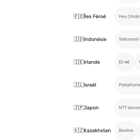
🇫🇴
Îles Féroé
Hey (Voda
🇮🇩
Indonésie
Telkomsel
🇮🇪
Irlande
Eir
🇮🇱
Israël
Pelephon
🇯🇵
Japon
NTT doco
🇰🇿
Kazakhstan
Beeline