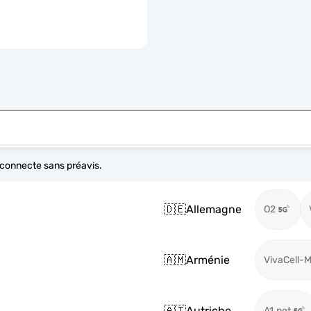
e connecte sans préavis.
🇩🇪
Allemagne
O2
🇦🇲
Arménie
VivaCell-
🇦🇹
Autriche
A1.net