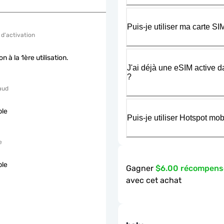
Puis-je utiliser ma carte 
 d'activation
on à la 1ère utilisation.
J'ai déjà une eSIM active d
?
aud
ble
Puis-je utiliser Hotspot m
e
ble
Gagner
$6.00 récompens
avec cet achat