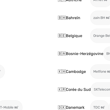
🇧🇭
Bahreïn
zain BH
🇧🇪
Belgique
Orange Be
🇧🇦
Bosnie-Herzégovine
BH
🇰🇭
Cambodge
Metfone
🇰🇷
Corée du Sud
SKTeleco
🇩🇰
Danemark
T-Mobile
TDC