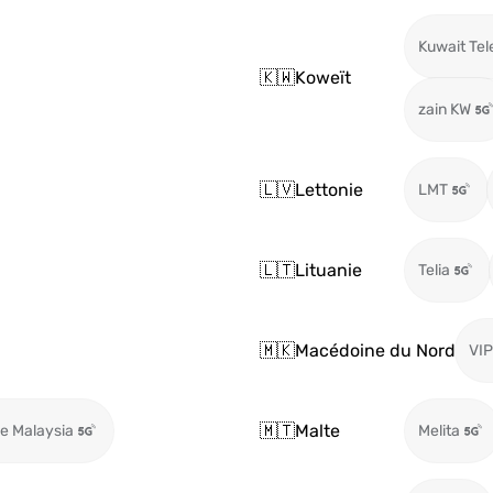
Kuwait Te
🇰🇼
Koweït
zain KW
🇱🇻
Lettonie
LMT
🇱🇹
Lituanie
Telia
🇲🇰
Macédoine du Nord
VIP
🇲🇹
Malte
e Malaysia
Melita