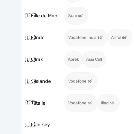
🇮🇲
Île de Man
Sure
🇮🇳
Inde
Vodafone India
AirTel
🇮🇶
Irak
Korek
Asia Cell
🇮🇸
Islande
Vodafone
🇮🇹
Italie
Vodafone
Iliad
🇯🇪
Jersey