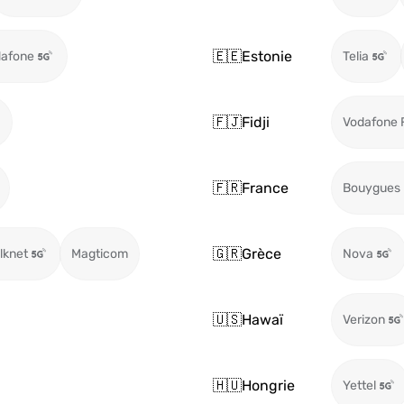
🇪🇪
Estonie
afone
Telia
🇫🇯
Fidji
Vodafone F
🇫🇷
France
Bouygues
🇬🇷
Grèce
ilknet
Magticom
Nova
🇺🇸
Hawaï
Verizon
🇭🇺
Hongrie
Yettel