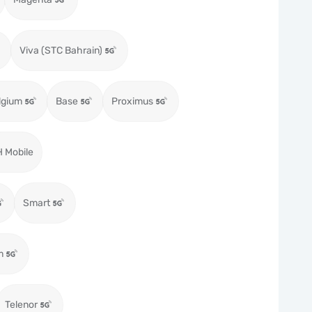
Viva (STC Bahrain)
lgium
Base
Proximus
 Mobile
Smart
m
Telenor