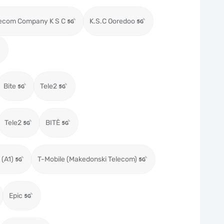
lecom Company K S C
K.S.C Ooredoo
Bite
Tele2
Tele2
BITĖ
 (A1)
T-Mobile (Makedonski Telecom)
Epic