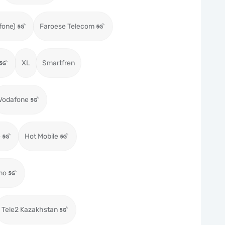
fone)
Faroese Telecom
XL
Smartfren
Vodafone
e
Hot Mobile
mo
Tele2 Kazakhstan