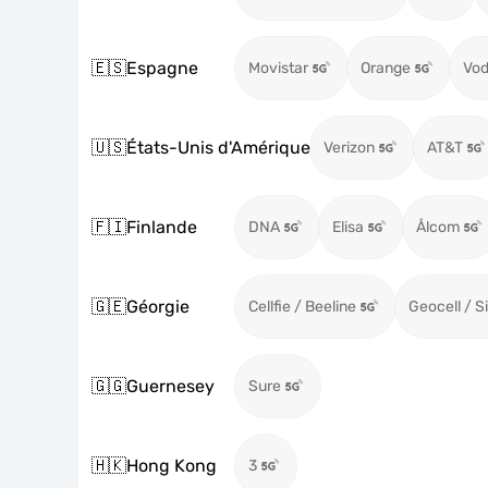
🇪🇸
Espagne
Movistar
Orange
Vod
🇺🇸
États-Unis d'Amérique
Verizon
AT&T
🇫🇮
Finlande
DNA
Elisa
Ålcom
🇬🇪
Géorgie
Cellfie / Beeline
Geocell / S
🇬🇬
Guernesey
Sure
🇭🇰
Hong Kong
3