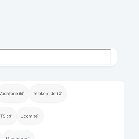
Vodafone
Telekom.de
MTS
Ucom
Magenta