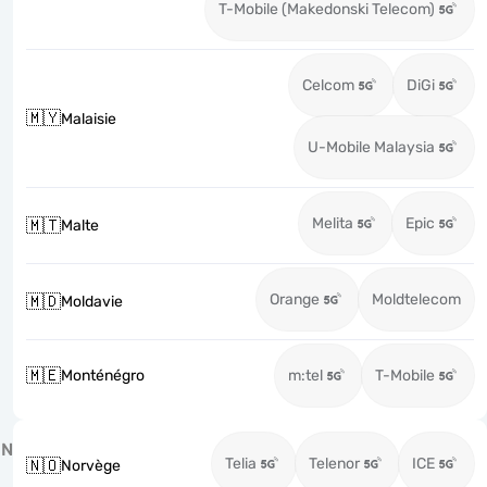
T-Mobile (Makedonski Telecom)
Celcom
DiGi
🇲🇾
Malaisie
U-Mobile Malaysia
Melita
Epic
🇲🇹
Malte
Orange
Moldtelecom
🇲🇩
Moldavie
🇲🇪
Monténégro
m:tel
T-Mobile
N
Telia
Telenor
ICE
🇳🇴
Norvège