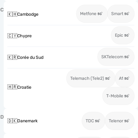
C
Metfone
Smart
🇰🇭
Cambodge
Epic
🇨🇾
Chypre
SKTelecom
🇰🇷
Corée du Sud
Telemach (Tele2)
A1
🇭🇷
Croatie
T-Mobile
D
🇩🇰
Danemark
TDC
Telenor