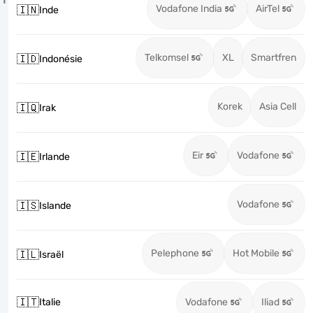
Vodafone India
AirTel
🇮🇳
Inde
Telkomsel
XL
Smartfren
🇮🇩
Indonésie
Korek
Asia Cell
🇮🇶
Irak
Eir
Vodafone
🇮🇪
Irlande
Vodafone
🇮🇸
Islande
Pelephone
Hot Mobile
🇮🇱
Israël
🇮🇹
Italie
Vodafone
Iliad