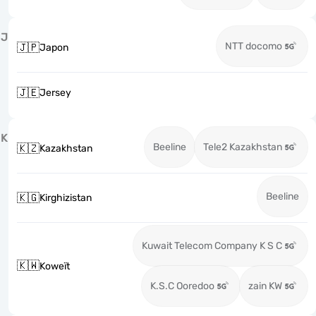
J
NTT docomo
🇯🇵
Japon
🇯🇪
Jersey
K
Beeline
Tele2 Kazakhstan
🇰🇿
Kazakhstan
Beeline
🇰🇬
Kirghizistan
Kuwait Telecom Company K S C
🇰🇼
Koweït
K.S.C Ooredoo
zain KW