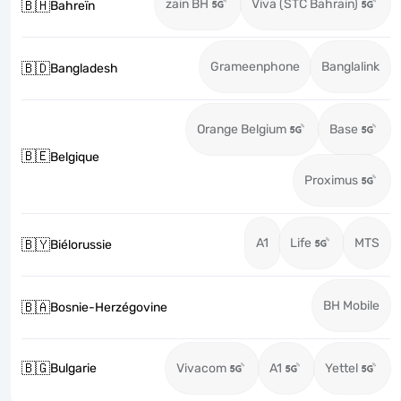
zain BH
Viva (STC Bahrain)
🇧🇭
Bahreïn
Grameenphone
Banglalink
🇧🇩
Bangladesh
Orange Belgium
Base
🇧🇪
Belgique
Proximus
A1
Life
MTS
🇧🇾
Biélorussie
BH Mobile
🇧🇦
Bosnie-Herzégovine
🇧🇬
Bulgarie
Vivacom
A1
Yettel