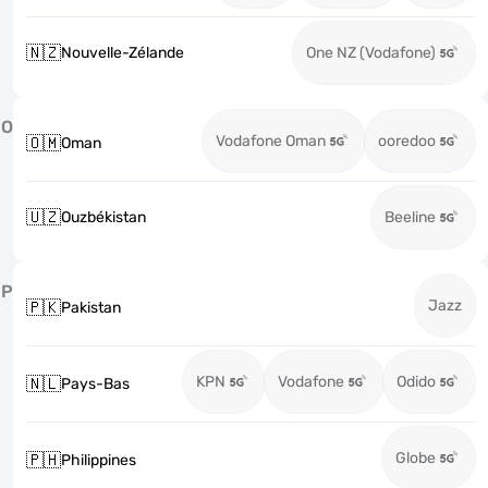
🇳🇿
Nouvelle-Zélande
One NZ (Vodafone)
O
Vodafone Oman
ooredoo
🇴🇲
Oman
🇺🇿
Ouzbékistan
Beeline
P
Jazz
🇵🇰
Pakistan
KPN
Vodafone
Odido
🇳🇱
Pays-Bas
Globe
🇵🇭
Philippines