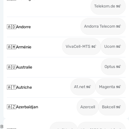
Telekom.de
Andorra Telecom
🇦🇩
Andorre
VivaCell-MTS
Ucom
🇦🇲
Arménie
Optus
🇦🇺
Australie
A1.net
Magenta
🇦🇹
Autriche
🇦🇿
Azerbaïdjan
Azercell
Bakcell
B