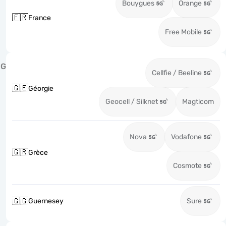
Bouygues
Orange
🇫🇷
France
Free Mobile
G
Cellfie / Beeline
🇬🇪
Géorgie
Geocell / Silknet
Magticom
Nova
Vodafone
🇬🇷
Grèce
Cosmote
🇬🇬
Guernesey
Sure