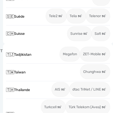
Tele2
Telia
Telenor
🇸🇪
Suède
🇨🇭
Suisse
Sunrise
Salt
T
Megafon
ZET-Mobile
🇹🇯
Tadjikistan
Chunghwa
🇹🇼
Taïwan
AIS
dtac TriNet / LINE
🇹🇭
Thaïlande
Turkcell
Türk Telekom (Avea)