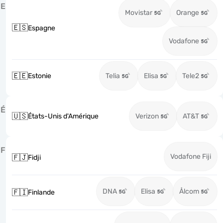
E
Movistar
Orange
🇪🇸
Espagne
Vodafone
🇪🇪
Estonie
Telia
Elisa
Tele2
É
🇺🇸
États-Unis d'Amérique
Verizon
AT&T
F
Vodafone Fiji
🇫🇯
Fidji
DNA
Elisa
Ålcom
🇫🇮
Finlande