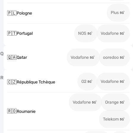
Plus
🇵🇱
Pologne
🇵🇹
Portugal
NOS
Vodafone
Q
🇶🇦
Qatar
Vodafone
ooredoo
R
O2
Vodafone
🇨🇿
République Tchèque
Vodafone
Orange
🇷🇴
Roumanie
Telekom