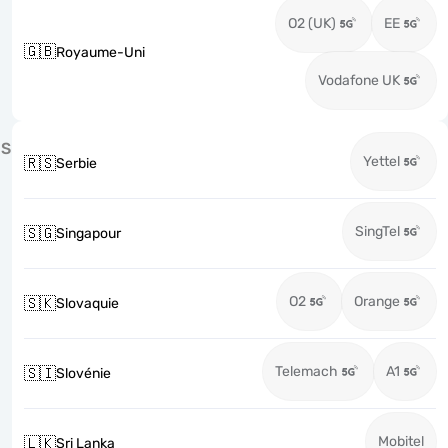
O2 (UK)
EE
🇬🇧
Royaume-Uni
Vodafone UK
S
Yettel
🇷🇸
Serbie
SingTel
🇸🇬
Singapour
O2
Orange
🇸🇰
Slovaquie
Telemach
A1
🇸🇮
Slovénie
Mobitel
🇱🇰
Sri Lanka