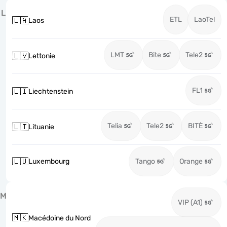
L
ETL
LaoTel
🇱🇦
Laos
LMT
Bite
Tele2
🇱🇻
Lettonie
FL1
🇱🇮
Liechtenstein
Telia
Tele2
BITĖ
🇱🇹
Lituanie
🇱🇺
Luxembourg
Tango
Orange
M
VIP (A1)
🇲🇰
Macédoine du Nord