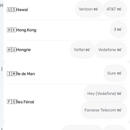
H
Verizon
AT&T
🇺🇸
Hawaï
3
🇭🇰
Hong Kong
🇭🇺
Hongrie
Yettel
Vodafone
Î
Sure
🇮🇲
Île de Man
Hey (Vodafone)
🇫🇴
Îles Féroé
Faroese Telecom
I