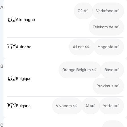
A
O2
Vodafone
🇩🇪
Allemagne
Telekom.de
🇦🇹
Autriche
A1.net
Magenta
B
Orange Belgium
Base
🇧🇪
Belgique
Proximus
🇧🇬
Bulgarie
Vivacom
A1
Yettel
C