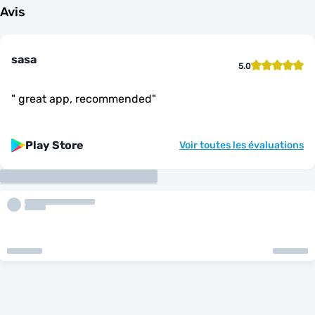
Avis
sasa
5.0
"
great app, recommended
"
Play Store
Voir toutes les évaluations