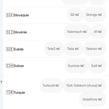
O2
Orange
🇸🇰
Slovaquie
Telemach
A1
🇸🇮
Slovénie
Tele2
Telia
Telenor
🇸🇪
Suède
🇨🇭
Suisse
Sunrise
Salt
T
Turkcell
Türk Telekom (Avea)
🇹🇷
Turquie
Vodafone