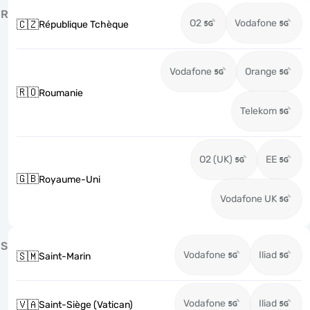
R
O2
Vodafone
🇨🇿
République Tchèque
Vodafone
Orange
🇷🇴
Roumanie
Telekom
O2 (UK)
EE
🇬🇧
Royaume-Uni
Vodafone UK
S
Vodafone
Iliad
🇸🇲
Saint-Marin
Vodafone
Iliad
🇻🇦
Saint-Siège (Vatican)