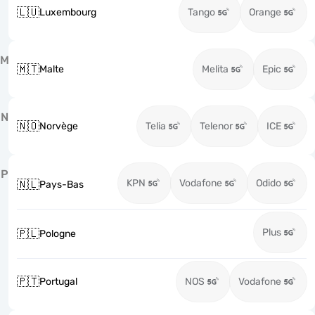
🇱🇺
Luxembourg
Tango
Orange
M
🇲🇹
Malte
Melita
Epic
N
🇳🇴
Norvège
Telia
Telenor
ICE
P
KPN
Vodafone
Odido
🇳🇱
Pays-Bas
Plus
🇵🇱
Pologne
🇵🇹
Portugal
NOS
Vodafone