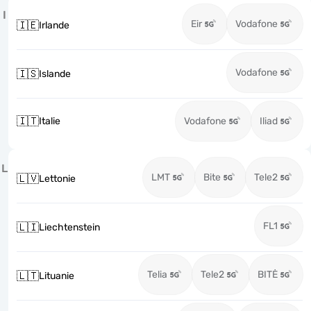
I
Eir
Vodafone
🇮🇪
Irlande
Vodafone
🇮🇸
Islande
🇮🇹
Italie
Vodafone
Iliad
L
LMT
Bite
Tele2
🇱🇻
Lettonie
FL1
🇱🇮
Liechtenstein
Telia
Tele2
BITĖ
🇱🇹
Lituanie