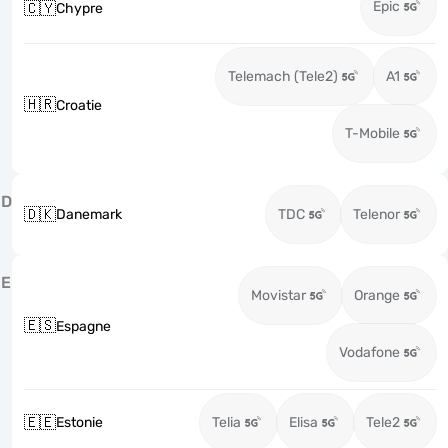
Epic
🇨🇾
Chypre
Telemach (Tele2)
A1
🇭🇷
Croatie
T-Mobile
D
🇩🇰
Danemark
TDC
Telenor
E
Movistar
Orange
🇪🇸
Espagne
Vodafone
🇪🇪
Estonie
Telia
Elisa
Tele2