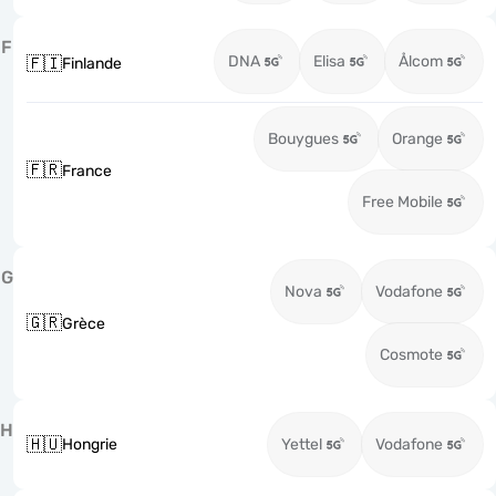
F
DNA
Elisa
Ålcom
🇫🇮
Finlande
Bouygues
Orange
🇫🇷
France
Free Mobile
G
Nova
Vodafone
🇬🇷
Grèce
Cosmote
H
🇭🇺
Hongrie
Yettel
Vodafone