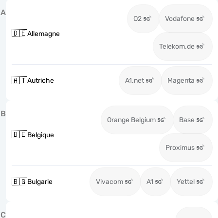
A
O2
Vodafone
🇩🇪
Allemagne
Telekom.de
🇦🇹
Autriche
A1.net
Magenta
B
Orange Belgium
Base
🇧🇪
Belgique
Proximus
🇧🇬
Bulgarie
Vivacom
A1
Yettel
C