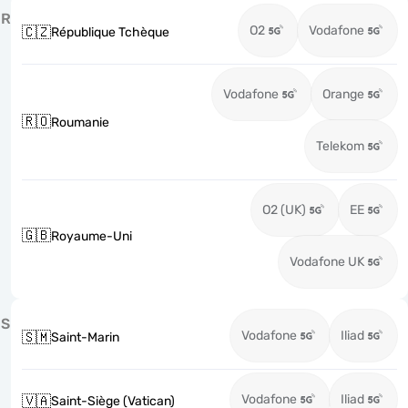
R
O2
Vodafone
🇨🇿
République Tchèque
Vodafone
Orange
🇷🇴
Roumanie
Telekom
O2 (UK)
EE
🇬🇧
Royaume-Uni
Vodafone UK
S
Vodafone
Iliad
🇸🇲
Saint-Marin
Vodafone
Iliad
🇻🇦
Saint-Siège (Vatican)