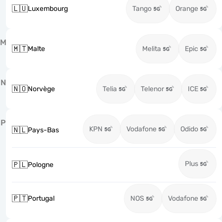
🇱🇺
Luxembourg
Tango
Orange
M
🇲🇹
Malte
Melita
Epic
N
🇳🇴
Norvège
Telia
Telenor
ICE
P
KPN
Vodafone
Odido
🇳🇱
Pays-Bas
Plus
🇵🇱
Pologne
🇵🇹
Portugal
NOS
Vodafone