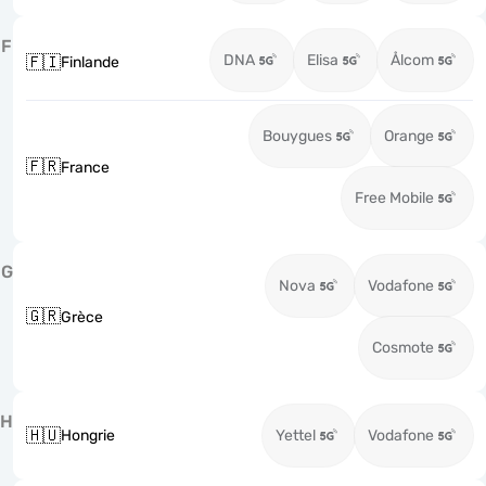
F
DNA
Elisa
Ålcom
🇫🇮
Finlande
Bouygues
Orange
🇫🇷
France
Free Mobile
G
Nova
Vodafone
🇬🇷
Grèce
Cosmote
H
🇭🇺
Hongrie
Yettel
Vodafone