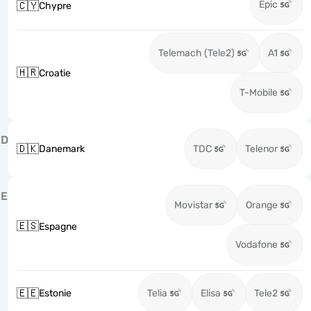
Epic
🇨🇾
Chypre
Telemach (Tele2)
A1
🇭🇷
Croatie
T-Mobile
D
🇩🇰
Danemark
TDC
Telenor
E
Movistar
Orange
🇪🇸
Espagne
Vodafone
🇪🇪
Estonie
Telia
Elisa
Tele2