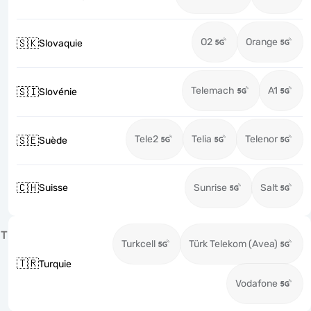
O2
Orange
🇸🇰
Slovaquie
Telemach
A1
🇸🇮
Slovénie
Tele2
Telia
Telenor
🇸🇪
Suède
🇨🇭
Suisse
Sunrise
Salt
T
Turkcell
Türk Telekom (Avea)
🇹🇷
Turquie
Vodafone