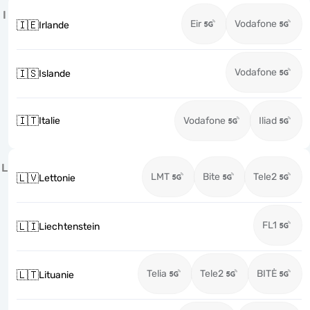
I
Eir
Vodafone
🇮🇪
Irlande
Vodafone
🇮🇸
Islande
🇮🇹
Italie
Vodafone
Iliad
L
LMT
Bite
Tele2
🇱🇻
Lettonie
FL1
🇱🇮
Liechtenstein
Telia
Tele2
BITĖ
🇱🇹
Lituanie