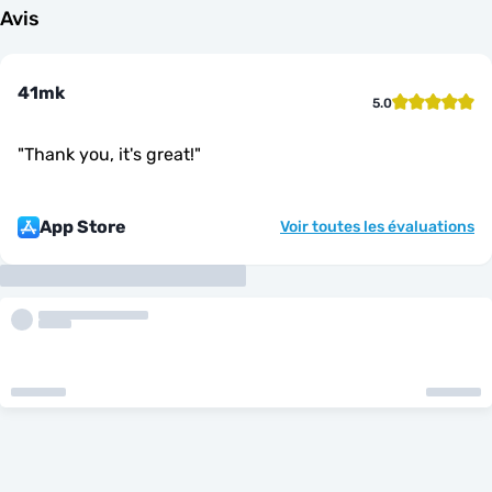
Avis
41mk
5.0
"
Thank you, it's great!
"
App Store
Voir toutes les évaluations