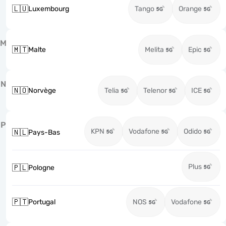
🇱🇺
Luxembourg
Tango
Orange
M
🇲🇹
Malte
Melita
Epic
N
🇳🇴
Norvège
Telia
Telenor
ICE
P
KPN
Vodafone
Odido
🇳🇱
Pays-Bas
Plus
🇵🇱
Pologne
🇵🇹
Portugal
NOS
Vodafone