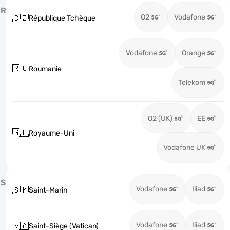
R
O2
Vodafone
🇨🇿
République Tchèque
Vodafone
Orange
🇷🇴
Roumanie
Telekom
O2 (UK)
EE
🇬🇧
Royaume-Uni
Vodafone UK
S
Vodafone
Iliad
🇸🇲
Saint-Marin
Vodafone
Iliad
🇻🇦
Saint-Siège (Vatican)