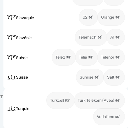
O2
Orange
🇸🇰
Slovaquie
Telemach
A1
🇸🇮
Slovénie
Tele2
Telia
Telenor
🇸🇪
Suède
🇨🇭
Suisse
Sunrise
Salt
T
Turkcell
Türk Telekom (Avea)
🇹🇷
Turquie
Vodafone