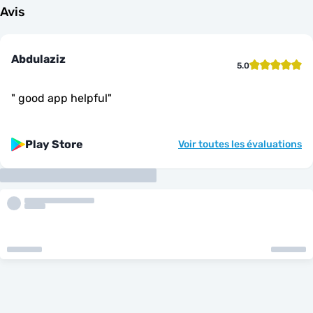
Avis
Abdulaziz
5.0
"
good app helpful
"
Play Store
Voir toutes les évaluations