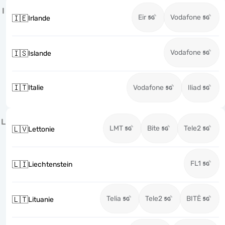
I
Eir
Vodafone
🇮🇪
Irlande
Vodafone
🇮🇸
Islande
🇮🇹
Italie
Vodafone
Iliad
L
LMT
Bite
Tele2
🇱🇻
Lettonie
FL1
🇱🇮
Liechtenstein
Telia
Tele2
BITĖ
🇱🇹
Lituanie