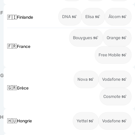
F
DNA
Elisa
Ålcom
🇫🇮
Finlande
Bouygues
Orange
🇫🇷
France
Free Mobile
G
Nova
Vodafone
🇬🇷
Grèce
Cosmote
H
🇭🇺
Hongrie
Yettel
Vodafone