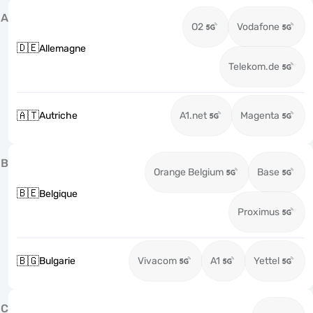
A
O2
Vodafone
🇩🇪
Allemagne
Telekom.de
🇦🇹
Autriche
A1.net
Magenta
B
Orange Belgium
Base
🇧🇪
Belgique
Proximus
🇧🇬
Bulgarie
Vivacom
A1
Yettel
C