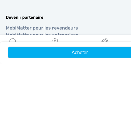
Devenir partenaire
MobiMatter pour les revendeurs
MobiMatter pour les entreprises
MobiMatter pour les affiliés
Acheter
Accueil
Mes eSIM
Récompenses
Régions
eSIM pour Europe
eSIM pour Asie
eSIM pour Amériques
eSIM pour Moyen-Orient
eSIM pour Océanie
eSIM pour Afrique
Pays