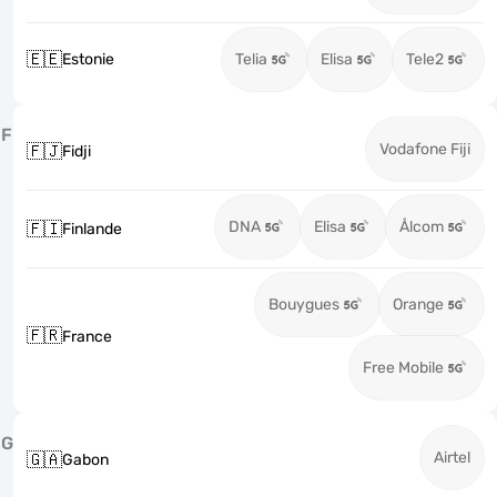
🇪🇪
Estonie
Telia
Elisa
Tele2
F
Vodafone Fiji
🇫🇯
Fidji
DNA
Elisa
Ålcom
🇫🇮
Finlande
Bouygues
Orange
🇫🇷
France
Free Mobile
G
Airtel
🇬🇦
Gabon