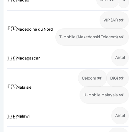
🇲🇴
Macao
VIP (A1)
🇲🇰
Macédoine du Nord
T-Mobile (Makedonski Telecom)
Airtel
🇲🇬
Madagascar
Celcom
DiGi
🇲🇾
Malaisie
U-Mobile Malaysia
Airtel
🇲🇼
Malawi