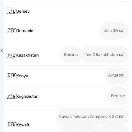
🇯🇪
Jersey
🇯🇴
Jordanie
zain JO
K
Beeline
Tele2 Kazakhstan
🇰🇿
Kazakhstan
Airtel
🇰🇪
Kenya
Beeline
🇰🇬
Kirghizistan
Kuwait Telecom Company K S C
🇰🇼
Koweït