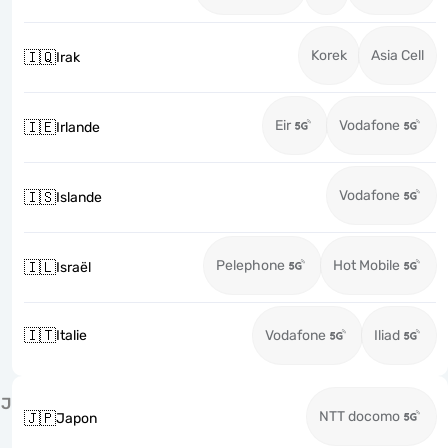
Korek
Asia Cell
🇮🇶
Irak
Eir
Vodafone
🇮🇪
Irlande
Vodafone
🇮🇸
Islande
Pelephone
Hot Mobile
🇮🇱
Israël
🇮🇹
Italie
Vodafone
Iliad
J
NTT docomo
🇯🇵
Japon