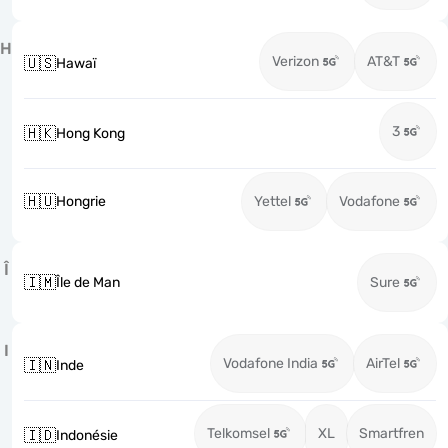
H
Verizon
AT&T
🇺🇸
Hawaï
3
🇭🇰
Hong Kong
🇭🇺
Hongrie
Yettel
Vodafone
Î
🇮🇲
Île de Man
Sure
I
Vodafone India
AirTel
🇮🇳
Inde
Telkomsel
XL
Smartfren
🇮🇩
Indonésie