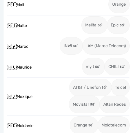
Orange
🇲🇱
Mali
Melita
Epic
🇲🇹
Malte
INWI
IAM (Maroc Telecom)
🇲🇦
Maroc
my.t
CHILI
🇲🇺
Maurice
AT&T / Unefon
Telcel
🇲🇽
Mexique
Movistar
Altan Redes
Orange
Moldtelecom
🇲🇩
Moldavie