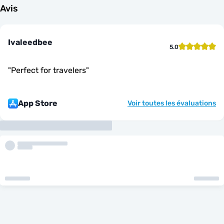
Avis
Ivaleedbee
5.0
"
Perfect for travelers
"
App Store
Voir toutes les évaluations