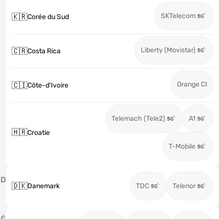
SKTelecom
🇰🇷
Corée du Sud
Liberty (Movistar)
🇨🇷
Costa Rica
Orange CI
🇨🇮
Côte-d'Ivoire
Telemach (Tele2)
A1
🇭🇷
Croatie
T-Mobile
D
🇩🇰
Danemark
TDC
Telenor