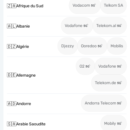
Vodacom
Telkom SA
🇿🇦
Afrique du Sud
Vodafone
Telekom.al
🇦🇱
Albanie
Djezzy
Ooredoo
Mobilis
🇩🇿
Algérie
O2
Vodafone
🇩🇪
Allemagne
Telekom.de
Andorra Telecom
🇦🇩
Andorre
Mobily
🇸🇦
Arabie Saoudite