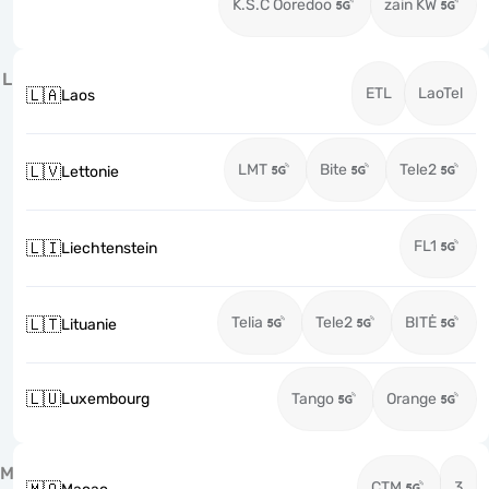
K.S.C Ooredoo
zain KW
L
ETL
LaoTel
🇱🇦
Laos
LMT
Bite
Tele2
🇱🇻
Lettonie
FL1
🇱🇮
Liechtenstein
Telia
Tele2
BITĖ
🇱🇹
Lituanie
🇱🇺
Luxembourg
Tango
Orange
M
CTM
3