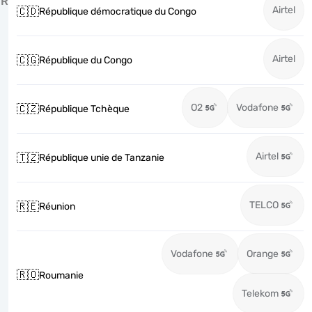
R
Airtel
🇨🇩
République démocratique du Congo
Airtel
🇨🇬
République du Congo
O2
Vodafone
🇨🇿
République Tchèque
Airtel
🇹🇿
République unie de Tanzanie
TELCO
🇷🇪
Réunion
Vodafone
Orange
🇷🇴
Roumanie
Telekom