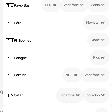
KPN
Vodafone
Odido
🇳🇱
Pays-Bas
Movistar
🇵🇪
Pérou
Globe
🇵🇭
Philippines
Plus
🇵🇱
Pologne
🇵🇹
Portugal
NOS
Vodafone
Q
🇶🇦
Qatar
Vodafone
ooredoo