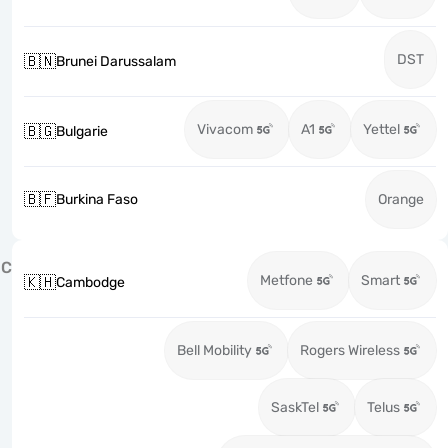
DST
🇧🇳
Brunei Darussalam
Vivacom
A1
Yettel
🇧🇬
Bulgarie
🇧🇫
Burkina Faso
Orange
C
Metfone
Smart
🇰🇭
Cambodge
Bell Mobility
Rogers Wireless
SaskTel
Telus