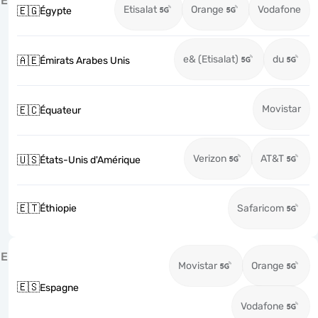
É
Etisalat
Orange
Vodafone
🇪🇬
Égypte
e& (Etisalat)
du
🇦🇪
Émirats Arabes Unis
Movistar
🇪🇨
Équateur
Verizon
AT&T
🇺🇸
États-Unis d'Amérique
🇪🇹
Éthiopie
Safaricom
E
Movistar
Orange
🇪🇸
Espagne
Vodafone