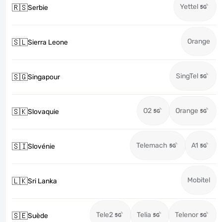
Yettel
🇷🇸
Serbie
Orange
🇸🇱
Sierra Leone
SingTel
🇸🇬
Singapour
O2
Orange
🇸🇰
Slovaquie
Telemach
A1
🇸🇮
Slovénie
Mobitel
🇱🇰
Sri Lanka
Tele2
Telia
Telenor
🇸🇪
Suède