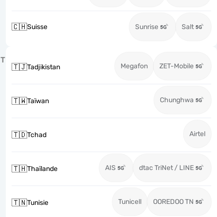
🇨🇭
Suisse
Sunrise
Salt
T
Megafon
ZET-Mobile
🇹🇯
Tadjikistan
Chunghwa
🇹🇼
Taïwan
Airtel
🇹🇩
Tchad
AIS
dtac TriNet / LINE
🇹🇭
Thaïlande
Tunicell
OOREDOO TN
🇹🇳
Tunisie