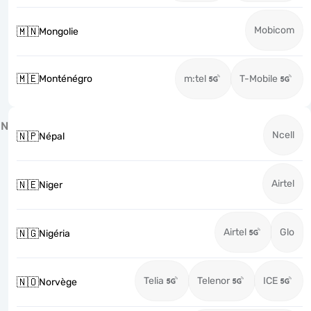
Mobicom
🇲🇳
Mongolie
🇲🇪
Monténégro
m:tel
T-Mobile
N
Ncell
🇳🇵
Népal
Airtel
🇳🇪
Niger
Airtel
Glo
🇳🇬
Nigéria
Telia
Telenor
ICE
🇳🇴
Norvège