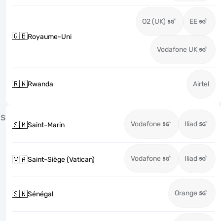
O2 (UK)
EE
🇬🇧
Royaume-Uni
Vodafone UK
🇷🇼
Rwanda
Airtel
S
Vodafone
Iliad
🇸🇲
Saint-Marin
Vodafone
Iliad
🇻🇦
Saint-Siège (Vatican)
Orange
🇸🇳
Sénégal