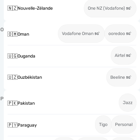
🇳🇿
Nouvelle-Zélande
One NZ (Vodafone)
O
Vodafone Oman
ooredoo
🇴🇲
Oman
Airtel
🇺🇬
Ouganda
🇺🇿
Ouzbékistan
Beeline
P
Jazz
🇵🇰
Pakistan
Tigo
Personal
🇵🇾
Paraguay