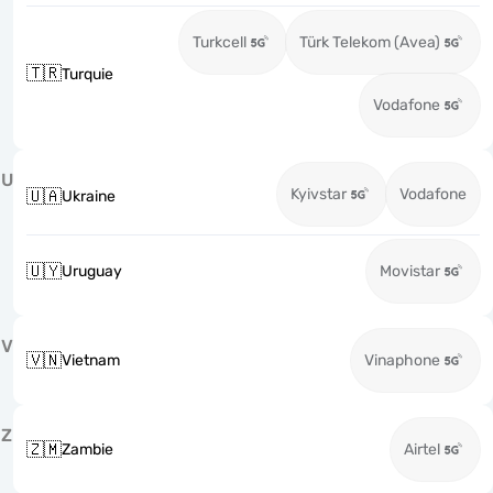
Turkcell
Türk Telekom (Avea)
🇹🇷
Turquie
Vodafone
U
Kyivstar
Vodafone
🇺🇦
Ukraine
🇺🇾
Uruguay
Movistar
V
🇻🇳
Vietnam
Vinaphone
Z
🇿🇲
Zambie
Airtel