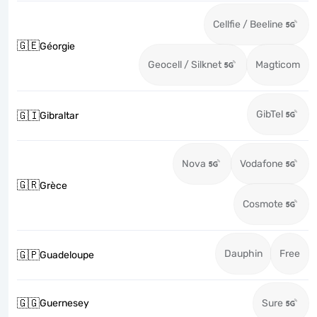
Cellfie / Beeline
🇬🇪
Géorgie
Geocell / Silknet
Magticom
GibTel
🇬🇮
Gibraltar
Nova
Vodafone
🇬🇷
Grèce
Cosmote
Dauphin
Free
🇬🇵
Guadeloupe
🇬🇬
Guernesey
Sure