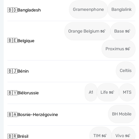
Grameenphone
Banglalink
🇧🇩
Bangladesh
Orange Belgium
Base
🇧🇪
Belgique
Proximus
Celtiis
🇧🇯
Bénin
A1
Life
MTS
🇧🇾
Biélorussie
BH Mobile
🇧🇦
Bosnie-Herzégovine
TIM
Vivo
🇧🇷
Brésil