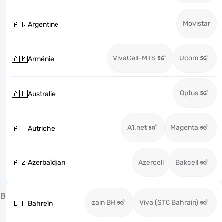
Movistar
🇦🇷
Argentine
VivaCell-MTS
Ucom
🇦🇲
Arménie
Optus
🇦🇺
Australie
A1.net
Magenta
🇦🇹
Autriche
🇦🇿
Azerbaïdjan
Azercell
Bakcell
B
zain BH
Viva (STC Bahrain)
🇧🇭
Bahreïn