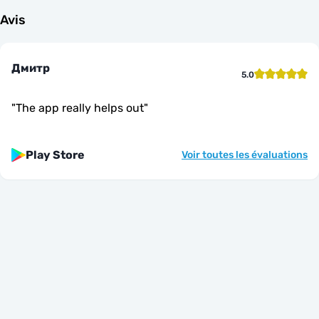
Avis
Дмитр
5.0
"
The app really helps out
"
Play Store
Voir toutes les évaluations