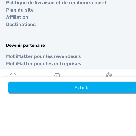
Politique de livraison et de remboursement
Plan du site
Affiliation
Destinations
Devenir partenaire
MobiMatter pour les revendeurs
MobiMatter pour les entreprises
MobiMatter pour les affiliés
Acheter
Accueil
Mes eSIM
Récompenses
Régions
eSIM pour Europe
eSIM pour Asie
eSIM pour Amériques
eSIM pour Moyen-Orient
eSIM pour Océanie