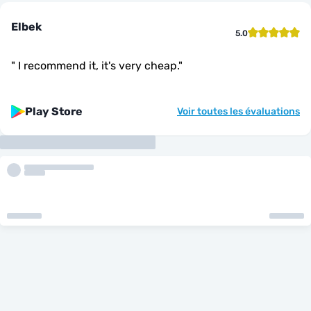
Elbek
5.0
"
I recommend it, it's very cheap.
"
Play Store
Voir toutes les évaluations