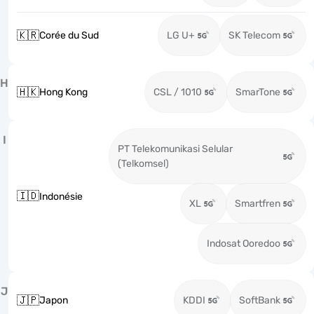
🇰🇷
Corée du Sud
LG U+
SK Telecom
H
🇭🇰
Hong Kong
CSL / 1010
SmarTone
I
PT Telekomunikasi Selular
(Telkomsel)
🇮🇩
Indonésie
XL
Smartfren
Indosat Ooredoo
J
🇯🇵
Japon
KDDI
SoftBank