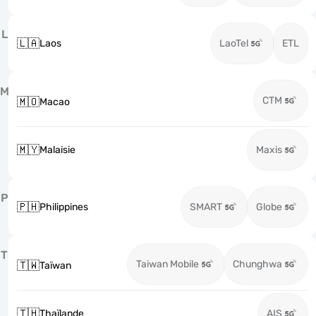
L
🇱🇦
Laos
LaoTel
ETL
M
CTM
🇲🇴
Macao
🇲🇾
Malaisie
Maxis
P
🇵🇭
Philippines
SMART
Globe
T
Taiwan Mobile
Chunghwa
🇹🇼
Taïwan
🇹🇭
Thaïlande
AIS