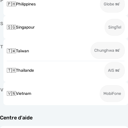
P
🇵🇭
Philippines
Globe
S
🇸🇬
Singapour
SingTel
T
Chunghwa
🇹🇼
Taïwan
🇹🇭
Thaïlande
AIS
V
🇻🇳
Vietnam
MobiFone
Centre d'aide