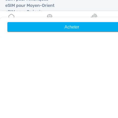
eSIM pour Moyen-Orient
eSIM pour Océanie
eSIM pour Afrique
Acheter
Accueil
Mes eSIM
Récompenses
Pays
eSIM pour États-Unis
eSIM pour Japon
eSIM pour Canada
eSIM pour Espagne
eSIM pour Italie
eSIM pour Royaume-Uni
eSIM pour Émirats Arabes Unis
eSIM pour Singapour
eSIM pour Turquie