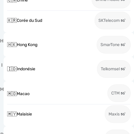
🇨🇳
Chine
🇰🇷
Corée du Sud
SKTelecom
H
🇭🇰
Hong Kong
SmarTone
I
🇮🇩
Indonésie
Telkomsel
M
CTM
🇲🇴
Macao
🇲🇾
Malaisie
Maxis