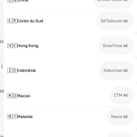
🇨🇳
Chine
🇰🇷
Corée du Sud
SKTelecom
H
🇭🇰
Hong Kong
SmarTone
I
🇮🇩
Indonésie
Telkomsel
M
CTM
🇲🇴
Macao
🇲🇾
Malaisie
Maxis