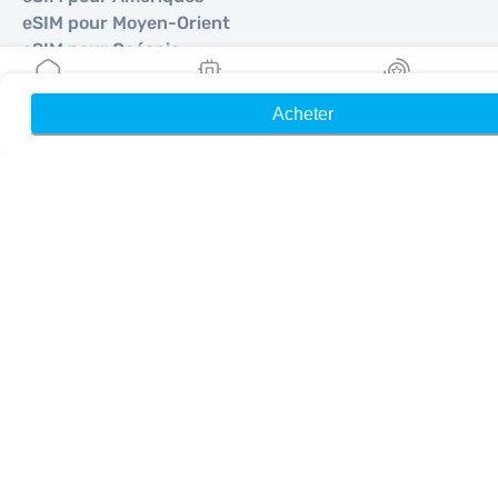
eSIM pour Moyen-Orient
eSIM pour Océanie
eSIM pour Afrique
Acheter
Accueil
Mes eSIM
Récompenses
Pays
eSIM pour États-Unis
eSIM pour Japon
eSIM pour Canada
eSIM pour Espagne
eSIM pour Italie
eSIM pour Royaume-Uni
eSIM pour Émirats Arabes Unis
eSIM pour Singapour
eSIM pour Turquie