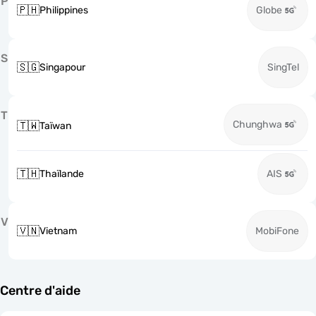
P
🇵🇭
Philippines
Globe
S
🇸🇬
Singapour
SingTel
T
Chunghwa
🇹🇼
Taïwan
🇹🇭
Thaïlande
AIS
V
🇻🇳
Vietnam
MobiFone
Centre d'aide