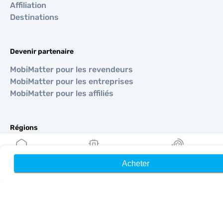
Affiliation
Destinations
Devenir partenaire
MobiMatter pour les revendeurs
MobiMatter pour les entreprises
MobiMatter pour les affiliés
Régions
eSIM pour Europe
eSIM pour Asie
Acheter
Accueil
Mes eSIM
Récompenses
eSIM pour Amériques
eSIM pour Moyen-Orient
eSIM pour Océanie
eSIM pour Afrique