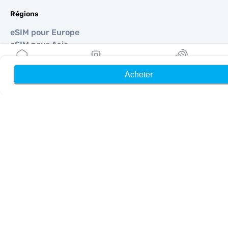
Régions
eSIM pour Europe
eSIM pour Asie
eSIM pour Amériques
eSIM pour Moyen-Orient
Acheter
Accueil
Mes eSIM
Récompenses
eSIM pour Océanie
eSIM pour Afrique
Pays
eSIM pour États-Unis
eSIM pour Japon
eSIM pour Canada
eSIM pour Espagne
eSIM pour Italie
eSIM pour Royaume-Uni
eSIM pour Émirats Arabes Unis