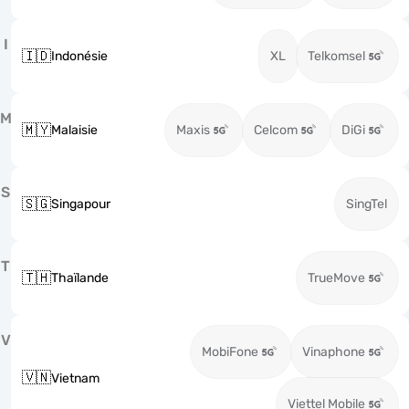
I
🇮🇩
Indonésie
XL
Telkomsel
M
🇲🇾
Malaisie
Maxis
Celcom
DiGi
S
🇸🇬
Singapour
SingTel
T
🇹🇭
Thaïlande
TrueMove
V
MobiFone
Vinaphone
🇻🇳
Vietnam
Viettel Mobile