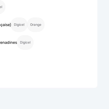
el
nçaise)
Digicel
Orange
renadines
Digicel