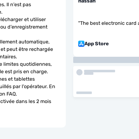
hassan
. Il n'est pas 
.
charger et utiliser 
"
The best electronic card 
 ou d’enregistrement 
llement automatique, 
App Store
 et peut être rechargée 
ntaires.
 limites quotidiennes, 
le est pris en charge.
es et tablettes 
llés par l'opérateur. En 
ion FAQ.
activée dans les 2 mois 