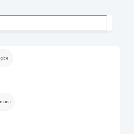
igicel
ermuda