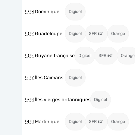
🇩🇲
Dominique
Digicel
🇬🇵
Guadeloupe
Digicel
SFR
Orange
🇬🇫
Guyane française
Digicel
SFR
Orange
🇰🇾
Îles Caïmans
Digicel
🇻🇬
Îles vierges britanniques
Digicel
🇲🇶
Martinique
Digicel
SFR
Orange