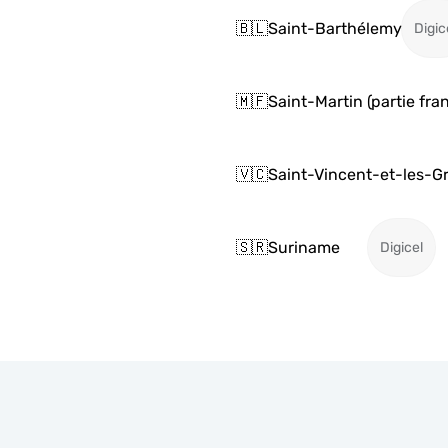
🇧🇱
Saint-Barthélemy
Digic
🇲🇫
Saint-Martin (partie fra
🇻🇨
Saint-Vincent-et-les-G
🇸🇷
Suriname
Digicel