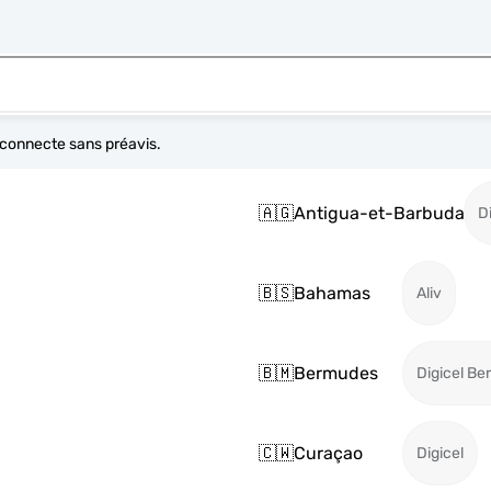
e connecte sans préavis.
🇦🇬
Antigua-et-Barbuda
D
🇧🇸
Bahamas
Aliv
🇧🇲
Bermudes
Digicel B
🇨🇼
Curaçao
Digicel