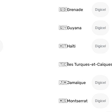
🇬🇩
Grenade
Digicel
🇬🇾
Guyana
Digicel
🇭🇹
Haïti
Digicel
🇹🇨
Îles Turques-et-Caïque
🇯🇲
Jamaïque
Digicel
🇲🇸
Montserrat
Digicel