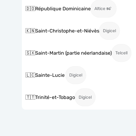
🇩🇴
République Dominicaine
Altice
🇰🇳
Saint-Christophe-et-Niévès
Digicel
🇸🇽
Saint-Martin (partie néerlandaise)
Telcell
🇱🇨
Sainte-Lucie
Digicel
🇹🇹
Trinité-et-Tobago
Digicel