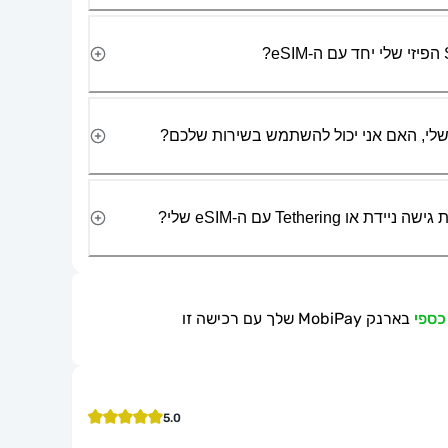
Tetherin עם ה-eSIM שלי?
בארנק MobiPay שלך עם רכישה זו
5.0