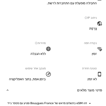
ילה מופעלת עם התחברות לרשת.
IP
ַת
ה חמה
מהירות
ללא הגבלה
ה חוזרת
מעקב אחר שימוש
מין
בזמן אמת, בתוך האפליקציה
וצר מלאים
זהו eSIM בתשלום מראש של Bouygues France ומגיע עם מספר נייד 