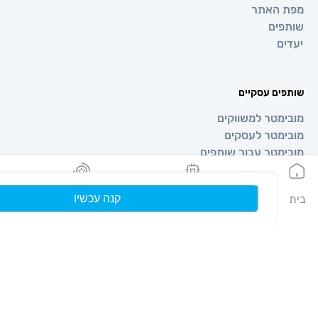
אתר
ם
 עסקיים
טר למשווקים
טר לעסקים
טר עבור שותפים
קנה עכשיו
הeSIMים שלי
נקודות
פרופיל