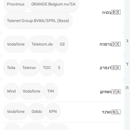
Proximus
ORANGE Belgium nv/SA
בלגיה
Telenet Group BVBA/SPRL (Base)
גרמניה
O2
Telekom.de
Vodafone
דנמרק
3
TDC
Telenor
Telia
Wind
Vodafone
TIM
הוותיקן
Vodafone
Odido
KPN
הולנד