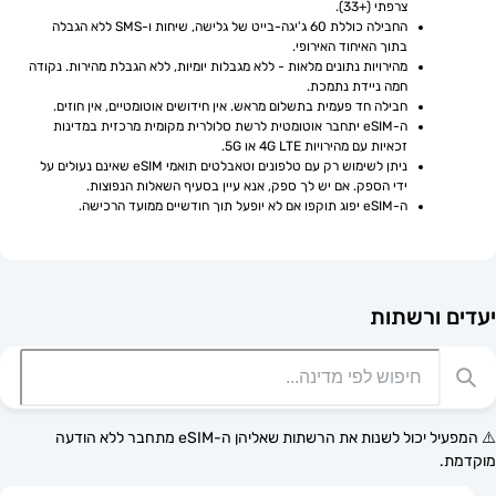
צרפתי (+33).
החבילה כוללת 60 ג'יגה-בייט של גלישה, שיחות ו-SMS ללא הגבלה 
בתוך האיחוד האירופי.
מהירויות נתונים מלאות - ללא מגבלות יומיות, ללא הגבלת מהירות. נקודה 
חמה ניידת נתמכת.
חבילה חד פעמית בתשלום מראש. אין חידושים אוטומטיים, אין חוזים.
ה-eSIM יתחבר אוטומטית לרשת סלולרית מקומית מרכזית במדינות 
זכאיות עם מהירויות 4G LTE או 5G.
ניתן לשימוש רק עם טלפונים וטאבלטים תואמי eSIM שאינם נעולים על 
ידי הספק. אם יש לך ספק, אנא עיין בסעיף השאלות הנפוצות.
ה-eSIM יפוג תוקפו אם לא יופעל תוך חודשיים ממועד הרכישה.
רשתות
⚠️ המפעיל יכול לשנות את הרשתות שאליהן ה-eSIM מתחבר ללא הודעה