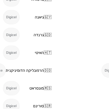
🇬🇾
גיאנה
Digicel
🇬🇩
גרנדה
Digicel
🇭🇹
האיטי
Digicel
🇩🇴
הרפובליקה הדומיניקנית
ce
Di
🇲🇸
מונסראט
Digicel
🇸🇷
סורינם
Digicel