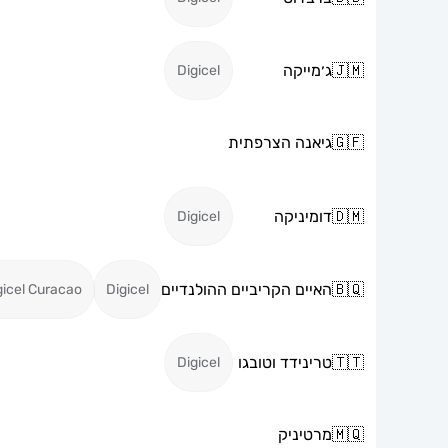
🇯🇲
ג׳מייקה
Digicel
🇬🇫
גיאנה הצרפתית
🇩🇲
דומיניקה
Digicel
🇧🇶
האיים הקריביים ההולנדיים
gicel Curacao
Digicel
🇹🇹
טרינידד וטובגו
Digicel
🇲🇶
מרטיניק