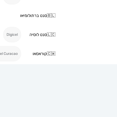
🇧🇱
סנט ברתולומיאו
🇱🇨
סנט לוסיה
Digicel
🇨🇼
קוראסאו
cel Curacao