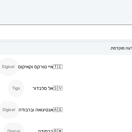
🇹🇨
איי טורקס וקאיקוס
Digicel
🇸🇻
אל סלבדור
Tigo
🇦🇬
אנטיגואה וברבודה
Digicel
🇧🇲
ברמודה
Digicel