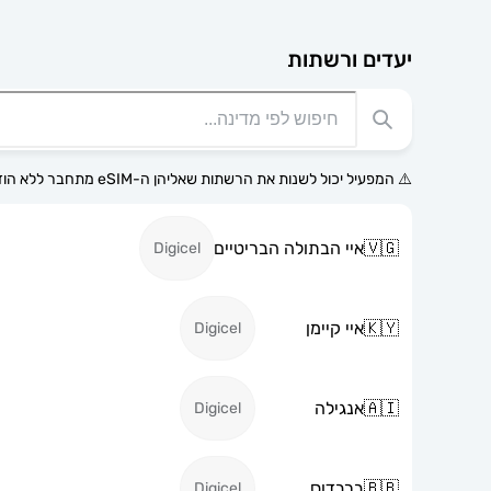
יעדים ורשתות
⚠️ המפעיל יכול לשנות את הרשתות שאליהן ה-eSIM מתחבר ללא הודעה מוקדמת.
🇻🇬
איי הבתולה הבריטיים
Digicel
🇰🇾
איי קיימן
Digicel
🇦🇮
אנגילה
Digicel
🇧🇧
ברבדוס
Digicel