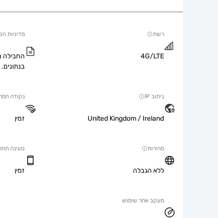
רשת
מדיניות הפ
4G/LTE
החבילה מ
בנתונים.
ניתוב IP
נקודה חמה
United Kingdom / Ireland
זמין
מהירות
טעינה חוזר
ללא הגבלה
זמין
מעקב אחר שימוש