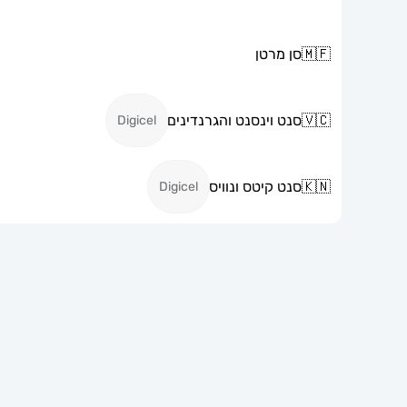
🇲🇫
סן מרטן
🇻🇨
סנט וינסנט והגרנדינים
Digicel
🇰🇳
סנט קיטס ונוויס
Digicel