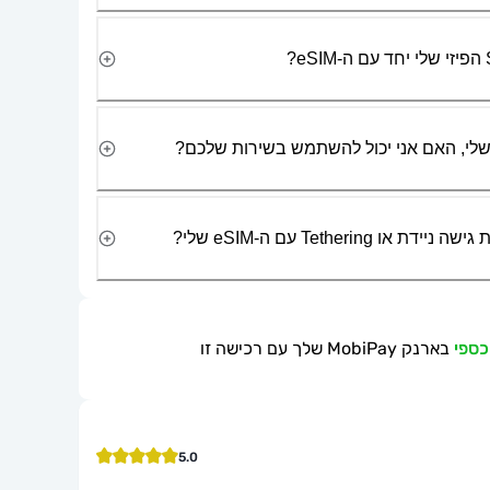
Tetherin עם ה-eSIM שלי?
בארנק MobiPay שלך עם רכישה זו
5.0