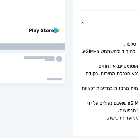
Play Store
כל שעליך לעשות הוא לסרוק את קוד ה-QR כדי להוריד ולהשתמש ב-eSIM. 
ומטיים, אין חוזים.
מהירויות נתונים מלאות - ללא מגבלות יומיות, ללא הגבלת מהירות. נקודה 
ה-eSIM יתחבר אוטומטית לרשת סלולרית מקומית מרכזית במדינות זכאיות 
ניתן לשימוש רק עם טלפונים וטאבלטים תואמי eSIM שאינם נעולים על ידי 
 הנפוצות.