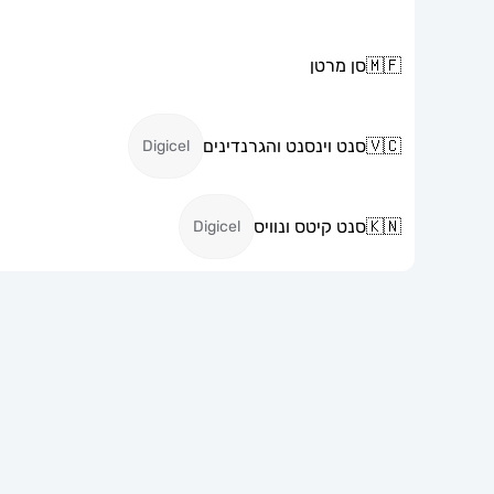
🇲🇫
סן מרטן
🇻🇨
סנט וינסנט והגרנדינים
Digicel
🇰🇳
סנט קיטס ונוויס
Digicel