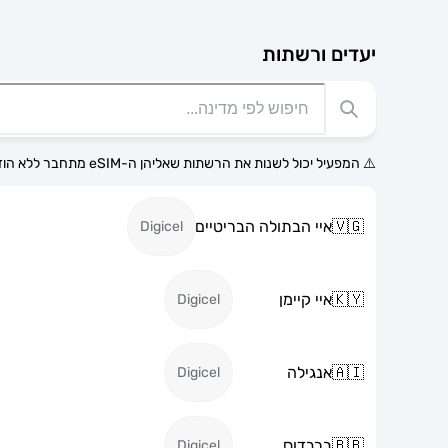
יעדים ורשתות
⚠️ המפעיל יכול לשנות את הרשתות שאליהן ה-eSIM מתחבר ללא הודעה מוקדמת.
🇻🇬
איי הבתולה הבריטיים
Digicel
🇰🇾
איי קיימן
Digicel
🇦🇮
אנגילה
Digicel
🇧🇧
ברבדוס
Digicel