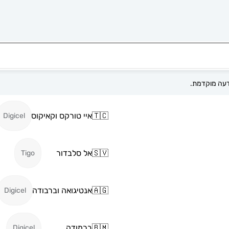
🇹🇨
איי טורקס וקאיקוס
Digicel
🇸🇻
אל סלבדור
Tigo
🇦🇬
אנטיגואה וברבודה
Digicel
🇧🇲
ברמודה
Digicel