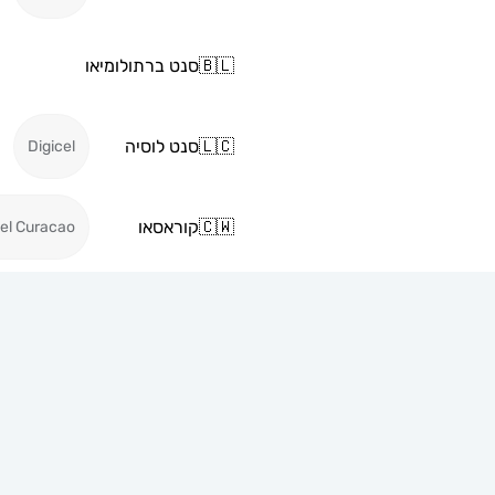
🇧🇱
סנט ברתולומיאו
🇱🇨
סנט לוסיה
Digicel
🇨🇼
קוראסאו
cel Curacao