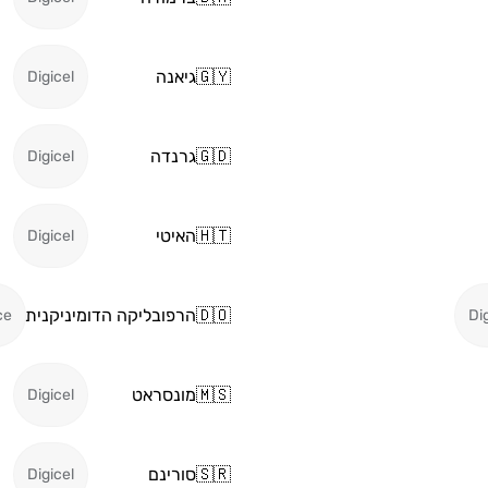
🇬🇾
גיאנה
Digicel
🇬🇩
גרנדה
Digicel
🇭🇹
האיטי
Digicel
🇩🇴
הרפובליקה הדומיניקנית
ce
Di
🇲🇸
מונסראט
Digicel
🇸🇷
סורינם
Digicel