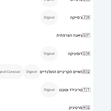
🇯🇲
ג׳מייקה
Digicel
🇬🇫
גיאנה הצרפתית
🇩🇲
דומיניקה
Digicel
🇧🇶
האיים הקריביים ההולנדיים
gicel Curacao
Digicel
🇹🇹
טרינידד וטובגו
Digicel
🇲🇶
מרטיניק