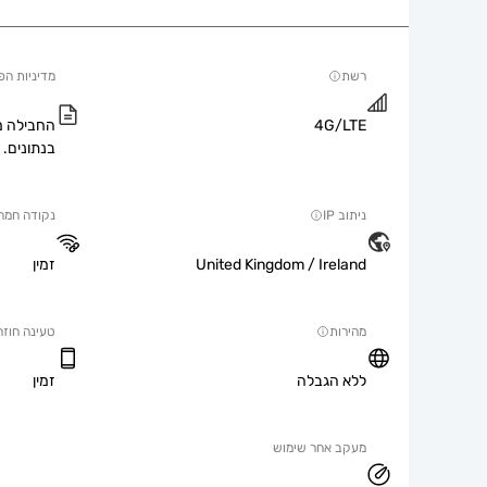
רשת
מדיניות הפ
4G/LTE
החבילה מ
בנתונים.
ניתוב IP
נקודה חמה
United Kingdom / Ireland
זמין
מהירות
טעינה חוזר
ללא הגבלה
זמין
מעקב אחר שימוש