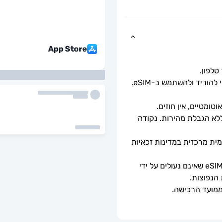
App Store
כל שעליך לעשות הוא לסרוק את קוד ה-QR כדי להוריד ולהשתמש ב-eSIM. 
ומטיים, אין חוזים.
מהירויות נתונים מלאות - ללא מגבלות יומיות, ללא הגבלת מהירות. נקודה 
ה-eSIM יתחבר אוטומטית לרשת סלולרית מקומית מרכזית במדינות זכאיות 
ניתן לשימוש רק עם טלפונים וטאבלטים תואמי eSIM שאינם נעולים על ידי 
 הנפוצות.