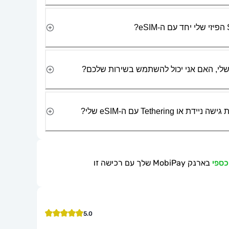
Tetherin עם ה-eSIM שלי?
בארנק MobiPay שלך עם רכישה זו
5.0