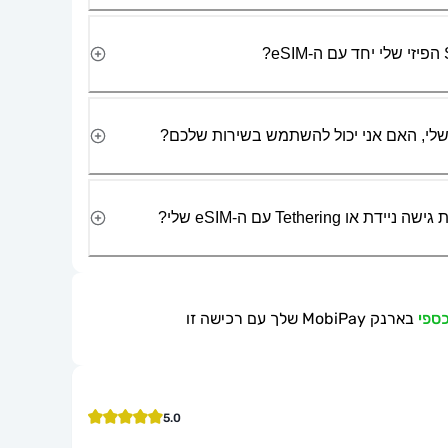
Tetherin עם ה-eSIM שלי?
בארנק MobiPay שלך עם רכישה זו
5.0