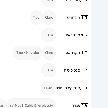
🇭🇳
הונדורס
Tigo
Claro
🇲🇸
מונסראט
FLOW
🇳🇮
ניקרגואה
Tigo / Movistar
Claro
🇱🇨
סנט לוסיה
FLOW
🇰🇳
סנט קיטס ונוויס
FLOW
🇵🇦
פנמה
tar
+Movil (Cable & Wireless)