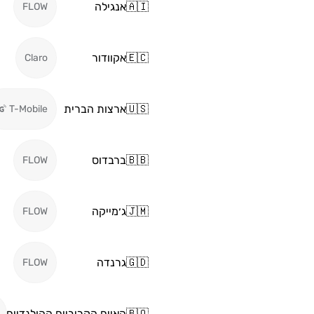
🇦🇮
אנגילה
FLOW
🇪🇨
אקוודור
Claro
🇺🇸
ארצות הברית
T-Mobile
🇧🇧
ברבדוס
FLOW
🇯🇲
ג׳מייקה
FLOW
🇬🇩
גרנדה
FLOW
🇧🇶
האיים הקריביים ההולנדיים