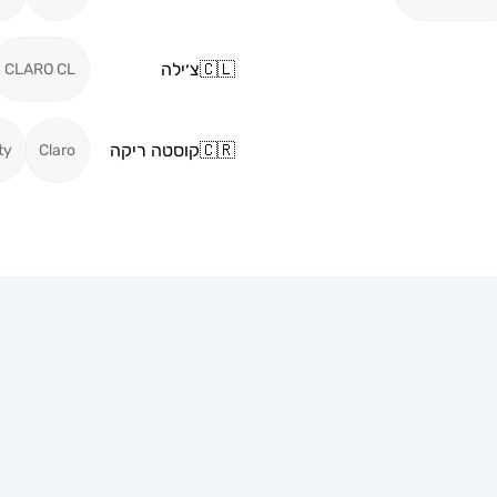
🇨🇱
צ׳ילה
CLARO CL
🇨🇷
קוסטה ריקה
ty
Claro