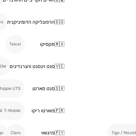
🇩🇴
הרפובליקה הדומיניקנית
ro
🇲🇽
מקסיקו
Telcel
🇻🇨
סנט וינסנט והגרנדינים
LOW
🇸🇽
סנט מארטן
hippie UTS
🇵🇷
פוארטו ריקו
T-Mobile
🇵🇾
פרגוואי
go
Claro
Tigo / Movis