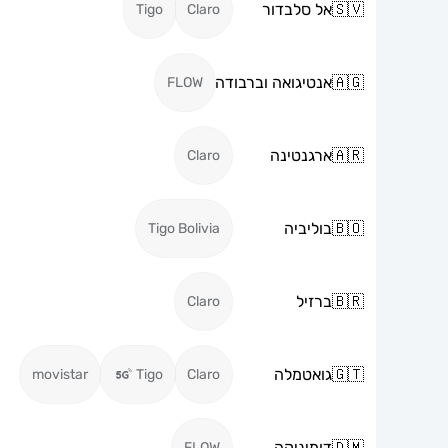
🇸🇻
אל סלבדור
Tigo
Claro
🇦🇬
אנטיגואה וברבודה
FLOW
🇦🇷
ארגנטינה
Claro
🇧🇴
בוליביה
Tigo Bolivia
🇧🇷
ברזיל
Claro
🇬🇹
גואטמלה
movistar
Tigo
Claro
🇩🇲
דומיניקה
FLOW