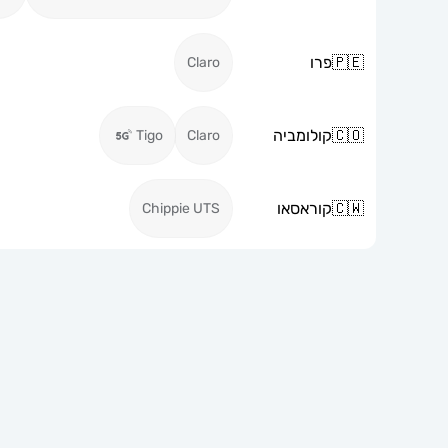
🇵🇪
פרו
Claro
🇨🇴
קולומביה
Tigo
Claro
🇨🇼
קוראסאו
Chippie UTS