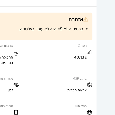
אזהרה
כרטיס ה-eSIM הזה לא עובד באלסקה.
רשת
מדיניות הפ
4G/LTE
החבילה מ
בנתונים.
ניתוב IP
נקודה חמה
ארצות הברית
זמין
מהירות
טעינה חוזר