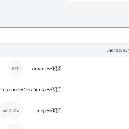
🇧🇸
איי בהאמה
BTC
🇻🇮
איי הבתולה של ארצות הברי
🇰🇾
איי קיימן
FLOW