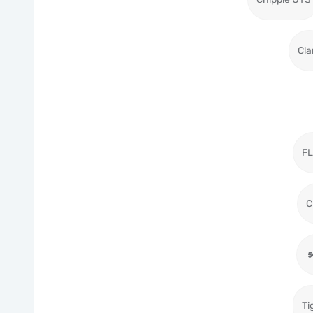
Cla
F
C
Ti