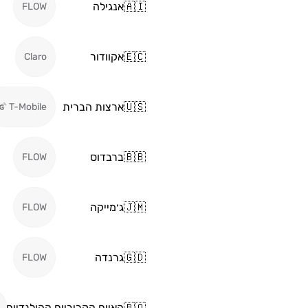
🇦🇮
אנגילה
FLOW
🇪🇨
אקוודור
Claro
🇺🇸
ארצות הברית
T-Mobile
🇧🇧
ברבדוס
FLOW
🇯🇲
ג׳מייקה
FLOW
🇬🇩
גרנדה
FLOW
🇧🇶
האיים הקריביים ההולנדיים