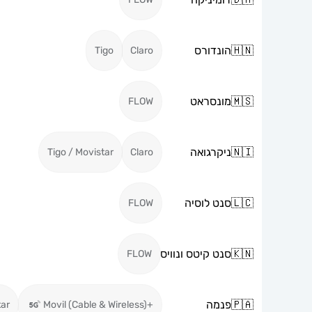
🇭🇳
הונדורס
Tigo
Claro
🇲🇸
מונסראט
FLOW
🇳🇮
ניקרגואה
Tigo / Movistar
Claro
🇱🇨
סנט לוסיה
FLOW
🇰🇳
סנט קיטס ונוויס
FLOW
🇵🇦
פנמה
tar
+Movil (Cable & Wireless)