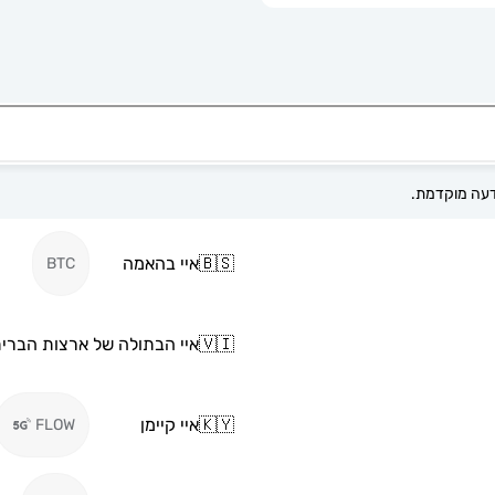
🇧🇸
איי בהאמה
BTC
🇻🇮
איי הבתולה של ארצות הברי
🇰🇾
איי קיימן
FLOW