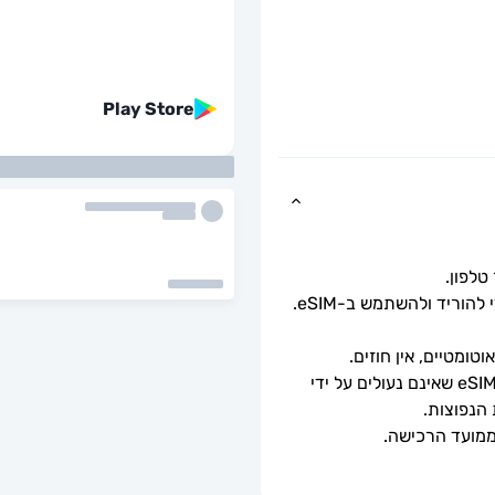
Play Store
כל שעליך לעשות הוא לסרוק את קוד ה-QR כדי להוריד ולהשתמש ב-eSIM. 
ומטיים, אין חוזים.
ניתן לשימוש רק עם טלפונים וטאבלטים תואמי eSIM שאינם נעולים על ידי 
 הנפוצות.