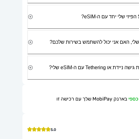
Tetherin עם ה-eSIM שלי?
בארנק MobiPay שלך עם רכישה זו
5.0