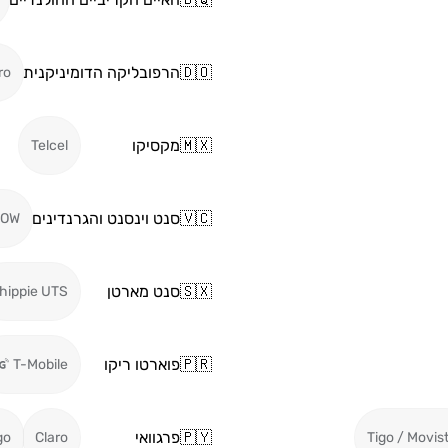
🇩🇴
הרפובליקה הדומיניקנית
ro
🇲🇽
מקסיקו
Telcel
🇻🇨
סנט וינסנט והגרנדינים
LOW
🇸🇽
סנט מארטן
hippie UTS
🇵🇷
פוארטו ריקו
T-Mobile
🇵🇾
פרגוואי
go
Claro
Tigo / Movis