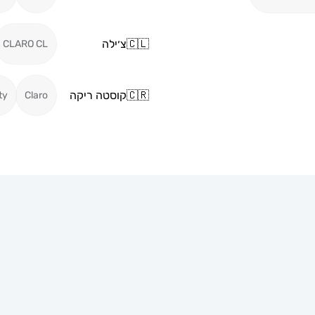
🇨🇱
צ׳ילה
CLARO CL
🇨🇷
קוסטה ריקה
ty
Claro