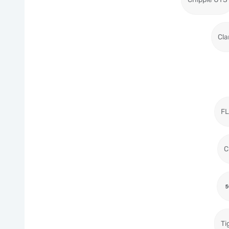
Cla
F
C
Ti