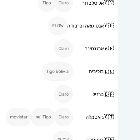
🇸🇻
אל סלבדור
Tigo
Claro
🇦🇬
אנטיגואה וברבודה
FLOW
🇦🇷
ארגנטינה
Claro
🇧🇴
בוליביה
Tigo Bolivia
🇧🇷
ברזיל
Claro
🇬🇹
גואטמלה
movistar
Tigo
Claro
🇩🇲
דומיניקה
FLOW