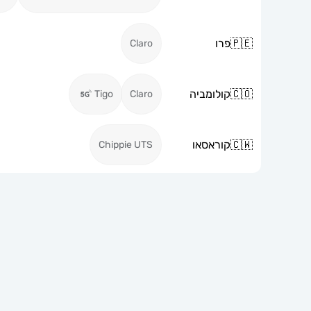
🇵🇪
פרו
Claro
🇨🇴
קולומביה
Tigo
Claro
🇨🇼
קוראסאו
Chippie UTS