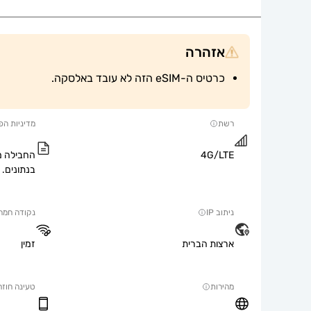
אזהרה
כרטיס ה-eSIM הזה לא עובד באלסקה.
רשת
מדיניות הפ
4G/LTE
החבילה מ
בנתונים.
ניתוב IP
נקודה חמה
ארצות הברית
זמין
מהירות
טעינה חוזר