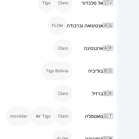
🇸🇻
אל סלבדור
Tigo
Claro
🇦🇬
אנטיגואה וברבודה
FLOW
🇦🇷
ארגנטינה
Claro
🇧🇴
בוליביה
Tigo Bolivia
🇧🇷
ברזיל
Claro
🇬🇹
גואטמלה
movistar
Tigo
Claro
🇩🇲
דומיניקה
FLOW