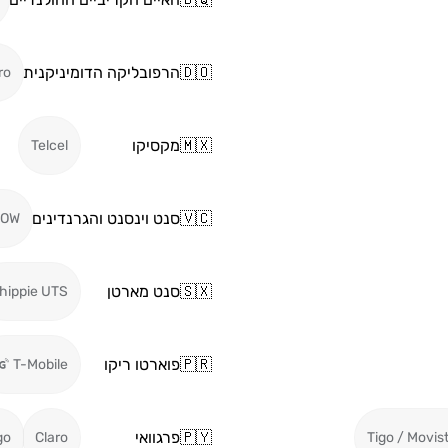
🇩🇴
הרפובליקה הדומיניקנית
ro
🇲🇽
מקסיקו
Telcel
🇻🇨
סנט וינסנט והגרנדינים
LOW
🇸🇽
סנט מארטן
hippie UTS
🇵🇷
פוארטו ריקו
T-Mobile
🇵🇾
פרגוואי
go
Claro
Tigo / Movis