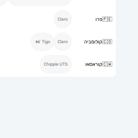
🇵🇪
פרו
Claro
🇨🇴
קולומביה
Tigo
Claro
🇨🇼
קוראסאו
Chippie UTS