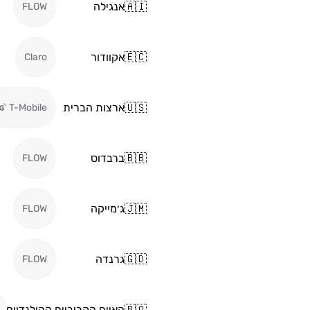
🇦🇮
אנגילה
FLOW
🇪🇨
אקוודור
Claro
🇺🇸
ארצות הברית
T-Mobile
🇧🇧
ברבדוס
FLOW
🇯🇲
ג׳מייקה
FLOW
🇬🇩
גרנדה
FLOW
🇧🇶
האיים הקריביים ההולנדיים