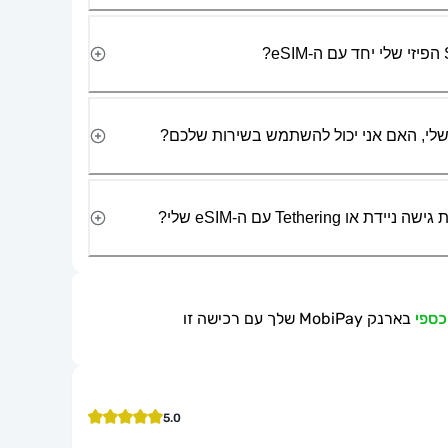
Tetherin עם ה-eSIM שלי?
בארנק MobiPay שלך עם רכישה זו
5.0