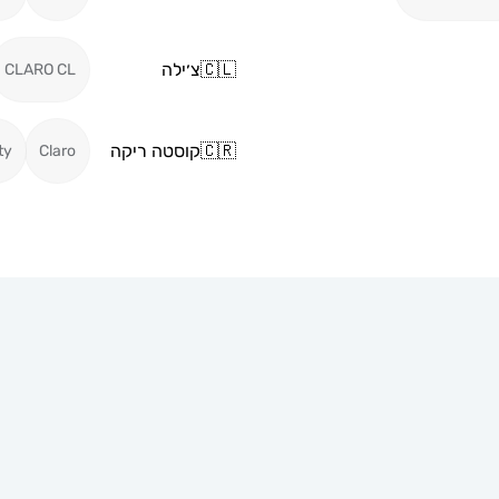
🇨🇱
צ׳ילה
CLARO CL
🇨🇷
קוסטה ריקה
ty
Claro