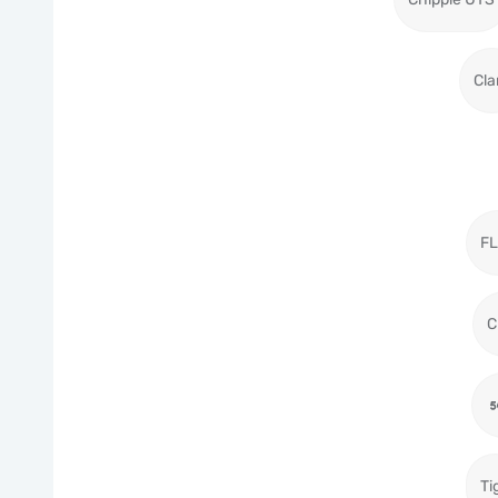
Cla
F
C
Ti