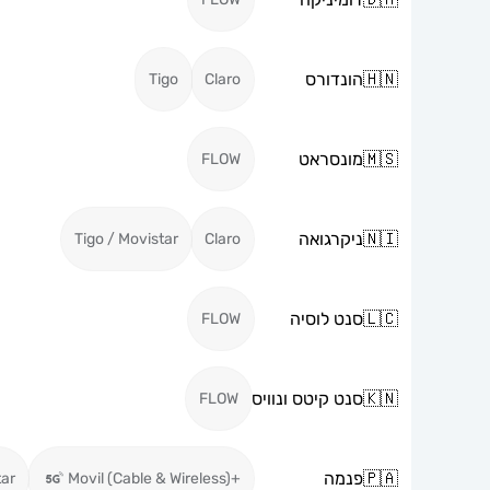
🇭🇳
הונדורס
Tigo
Claro
🇲🇸
מונסראט
FLOW
🇳🇮
ניקרגואה
Tigo / Movistar
Claro
🇱🇨
סנט לוסיה
FLOW
🇰🇳
סנט קיטס ונוויס
FLOW
🇵🇦
פנמה
tar
+Movil (Cable & Wireless)