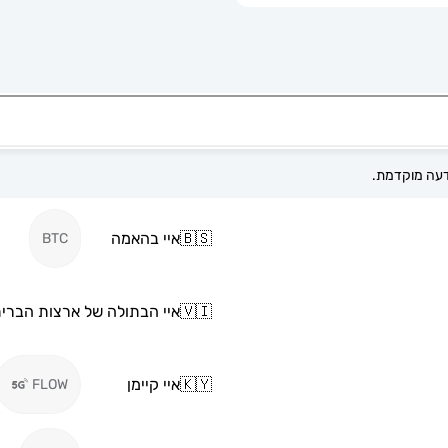
🇧🇸
איי בהאמה
BTC
🇻🇮
איי הבתולה של ארצות הברי
🇰🇾
איי קיימן
FLOW