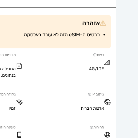
אזהרה
כרטיס ה-eSIM הזה לא עובד באלסקה.
רשת
מדיניות הפ
4G/LTE
החבילה מ
בנתונים.
ניתוב IP
נקודה חמה
ארצות הברית
זמין
מהירות
טעינה חוזר