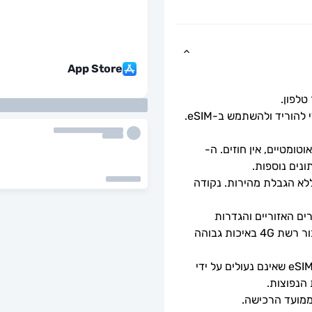
App Store
כל שעליך לעשות הוא לסרוק את קוד ה-QR כדי להוריד ולהשתמש ב-eSIM. 
ומטיים, אין חוזים. ה-
מהירויות נתונים מלאות - ללא מגבלות יומיות, ללא הגבלת מהירות. נקודה 
זמינות 5G תלויה בכיסוי הרשת, מפרטי המכשירים האזוריים והגדרות 
הטלפון. כאשר 5G אינו זמין, ה-eSIM יספק חיבור רשת 4G באיכות גבוהה 
ניתן לשימוש רק עם טלפונים וטאבלטים תואמי eSIM שאינם נעולים על ידי 
 הנפוצות.