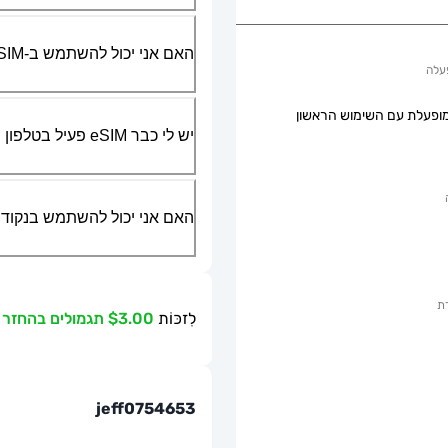
האם אני יכול להשתמש ב-SIM הפיזי שלי יחד עם ה-eSIM?
עלה
ופעלת עם השימוש הראשון
יש לי כבר eSIM פעיל בטלפון שלי, האם אני יכול להשתמש בשירות שלכם?
האם אני יכול להשתמש בנקודת גישה ניידת או g
ת
לִזכּוֹת
$3.00 תגמולים בהחזר כספי
jeff0754653