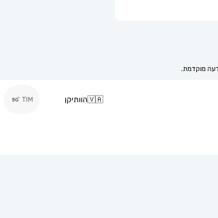
🇻🇦
הוותיקן
TIM