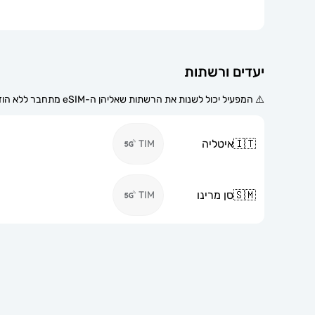
יעדים ורשתות
⚠️ המפעיל יכול לשנות את הרשתות שאליהן ה-eSIM מתחבר ללא הודעה מוקדמת.
🇮🇹
איטליה
TIM
🇸🇲
סן מרינו
TIM