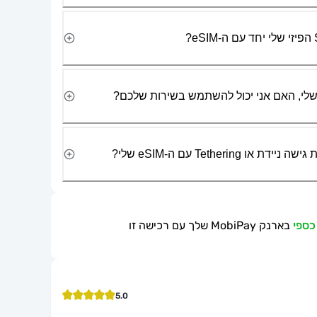
Tetherin עם ה-eSIM שלי?
בארנק MobiPay שלך עם רכישה זו
5.0