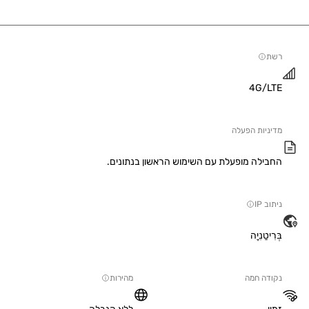
4G/
יות הפעלה
ילה מופעלת עם השימוש הראשון בנתונים.
IP
טַנִיָה
ה חמה
מהירות