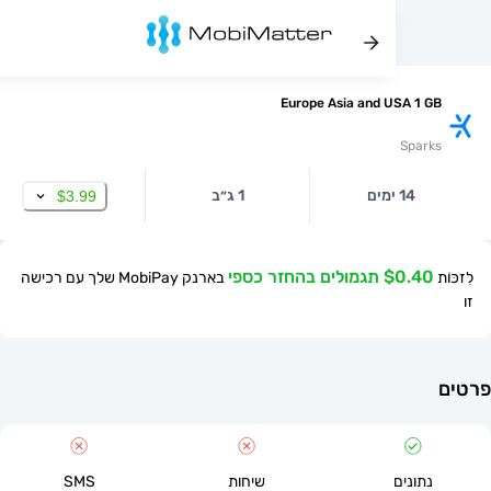
Europe Asia and USA 1
Spa
14 ימים
1 ג״ב
$3.99
$ תגמולים בהחזר כספי
בארנק MobiPay שלך עם רכישה
תונים
שיחות
SMS