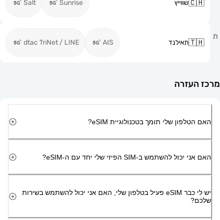
שווייץ
Sunrise
Salt
תאילנד
AIS
dtac TriNet / LINE
זרה
ון שלי תומך בטכנולוגיית eSIM?
השתמש ב-SIM הפיזי שלי יחד עם ה-eSIM?
יש לי כבר eSIM פעיל בטלפון שלי, האם אני יכול להשתמש בשירות