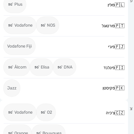
Plus
פולין
Vodafone
NOS
פורטוגל
Vodafone Fiji
פיג׳י
Ålcom
Elisa
DNA
פינלנד
פקיסטן
Jazz
Vodafone
O2
צ׳כיה
Orange
Bouygues