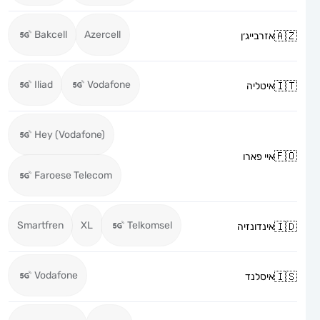
Bakcell
Azercell
אזרבייג׳ן
Iliad
Vodafone
איטליה
Hey (Vodafone)
איי פארו
Faroese Telecom
Smartfren
XL
Telkomsel
אינדונזיה
Vodafone
איסלנד