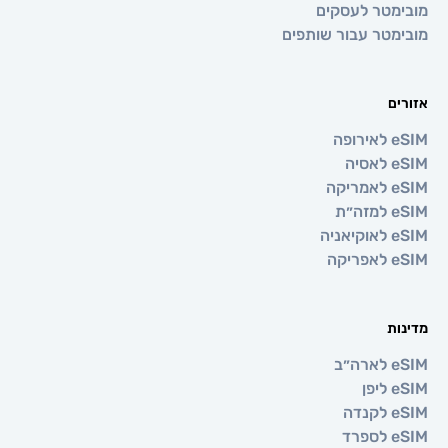
טר לעסקים
טר עבור שותפים