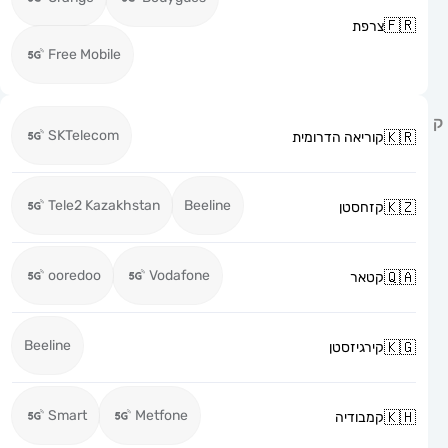
צרפת
Free Mobile
SKTelecom
קוריאה הדרומית
Tele2 Kazakhstan
Beeline
קזחסטן
ooredoo
Vodafone
קטאר
Beeline
קירגיזסטן
Smart
Metfone
קמבודיה