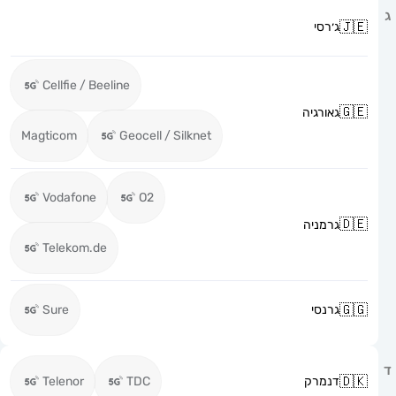
ג׳רסי
Cellfie / Beeline
גאורגיה
Magticom
Geocell / Silknet
Vodafone
O2
גרמניה
Telekom.de
גרנסי
Sure
דנמרק
TDC
Telenor