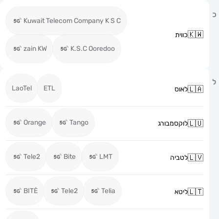
Kuwait Telecom Company K S C
כווית
zain KW
K.S.C Ooredoo
LaoTel
ETL
לאוס
Orange
Tango
לוקסמבורג
Tele2
Bite
LMT
לטביה
BITĖ
Tele2
Telia
ליטא