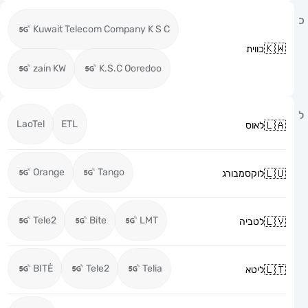
Kuwait Telecom Company K S C
כווית
zain KW
K.S.C Ooredoo
LaoTel
ETL
לאוס
Orange
Tango
לוקסמבורג
Tele2
Bite
LMT
לטביה
BITĖ
Tele2
Telia
ליטא