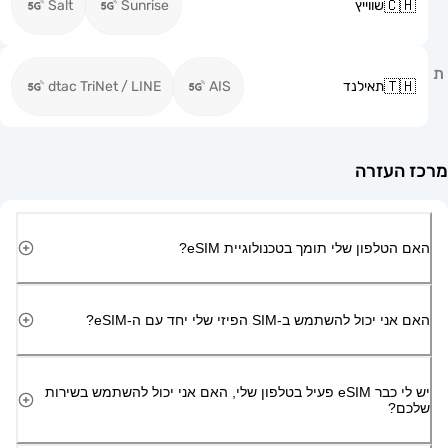
שווייץ
Sunrise
Salt
תאילנד
AIS
dtac TriNet / LINE
זרה
ון שלי תומך בטכנולוגיית eSIM?
השתמש ב-SIM הפיזי שלי יחד עם ה-eSIM?
יש לי כבר eSIM פעיל בטלפון שלי, האם אני יכול להשתמש בשירות