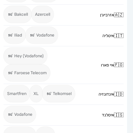
Bakcell
Azercell
אזרבייג׳ן
Iliad
Vodafone
איטליה
Hey (Vodafone)
איי פארו
Faroese Telecom
Smartfren
XL
Telkomsel
אינדונזיה
Vodafone
איסלנד