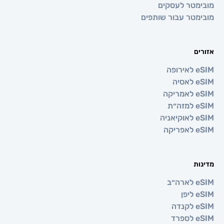
טר לעסקים
טר עבור שותפים