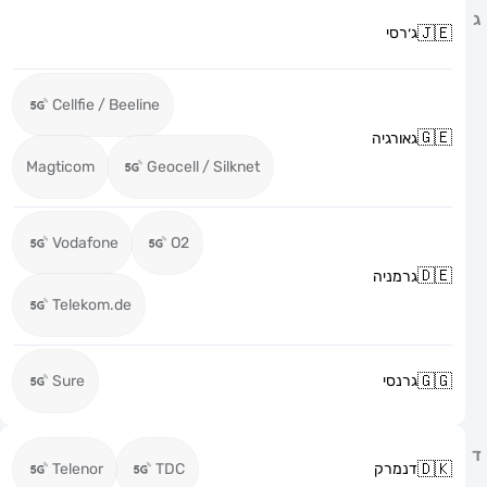
ג׳רסי
Cellfie / Beeline
גאורגיה
Magticom
Geocell / Silknet
Vodafone
O2
גרמניה
Telekom.de
גרנסי
Sure
דנמרק
TDC
Telenor