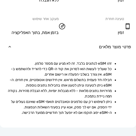
ללא הגבלה
ה חוזרת
מעקב אחר שימוש
בזמן אמת, בתוך האפליקציה
וצר מלאים
זהו eSIM לנתונים בלבד. זה לא מגיע עם מספר טלפון.
כל שעליך לעשות הוא לסרוק את קוד ה-QR כדי להוריד ולהשתמש ב-
eSIM. אין צורך בשלבי הפעלה או רישום אחרים.
חבילה חד פעמית בתשלום מראש. אין חידושים אוטומטיים, אין חוזים. ה-
eSIM ניתן לטעינה וניתן לטעון אותו בחבילות נתונים נוספות.
מהירויות נתונים מלאות - ללא מגבלות יומיות, ללא הגבלת מהירות. נקודה 
חמה ניידת נתמכת.
ניתן לשימוש רק עם טלפונים וטאבלטים תואמי eSIM שאינם נעולים על 
ידי הספק. אם יש לך ספק, אנא עיין בסעיף השאלות הנפוצות.
ה-eSIM יפוג תוקפו אם לא יופעל תוך חודשיים ממועד הרכישה.