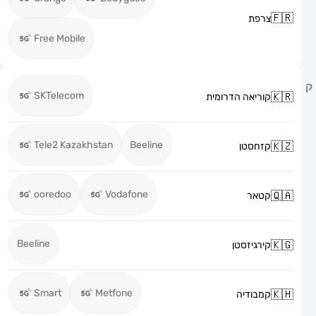
צרפת
Free Mobile
SKTelecom
קוריאה הדרומית
Tele2 Kazakhstan
Beeline
קזחסטן
ooredoo
Vodafone
קטאר
Beeline
קירגיזסטן
Smart
Metfone
קמבודיה