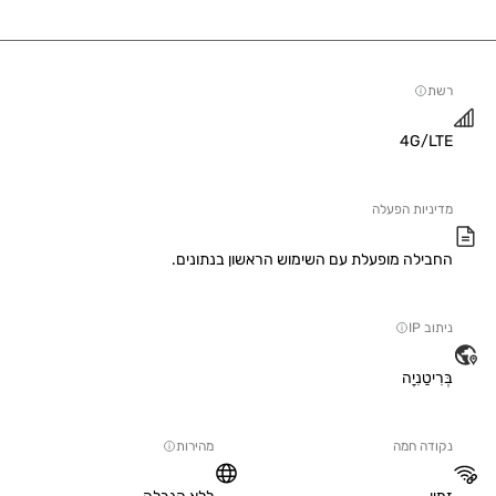
4G/
יות הפעלה
ילה מופעלת עם השימוש הראשון בנתונים.
IP
טַנִיָה
ה חמה
מהירות