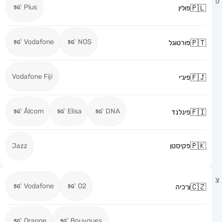
Plus
פולין
Vodafone
NOS
פורטוגל
Vodafone Fiji
פיג׳י
Ålcom
Elisa
DNA
פינלנד
פקיסטן
Jazz
Vodafone
O2
צ׳כיה
Orange
Bouygues