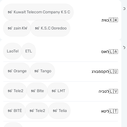
Kuwait Telecom Company K S C
כווית
zain KW
K.S.C Ooredoo
LaoTel
ETL
לאוס
Orange
Tango
לוקסמבורג
Tele2
Bite
LMT
לטביה
BITĖ
Tele2
Telia
ליטא