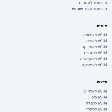
טר לעסקים
טר עבור שותפים