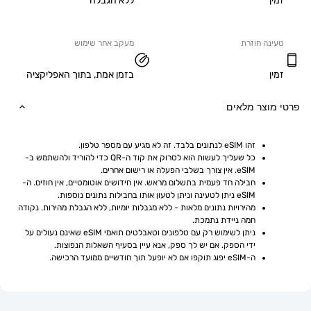
ללא הגבלה
ה חוזרת
מעקב אחר שימוש
בזמן אמת, בתוך האפליקציה
וצר מלאים
זהו eSIM לנתונים בלבד. זה לא מגיע עם מספר טלפון.
כל שעליך לעשות הוא לסרוק את קוד ה-QR כדי להוריד ולהשתמש ב-
eSIM. אין צורך בשלבי הפעלה או רישום אחרים.
חבילה חד פעמית בתשלום מראש. אין חידושים אוטומטיים, אין חוזים. ה-
eSIM ניתן לטעינה וניתן לטעון אותו בחבילות נתונים נוספות.
מהירויות נתונים מלאות - ללא מגבלות יומיות, ללא הגבלת מהירות. נקודה 
חמה ניידת נתמכת.
ניתן לשימוש רק עם טלפונים וטאבלטים תואמי eSIM שאינם נעולים על 
ידי הספק. אם יש לך ספק, אנא עיין בסעיף השאלות הנפוצות.
ה-eSIM יפוג תוקפו אם לא יופעל תוך חודשיים ממועד הרכישה.