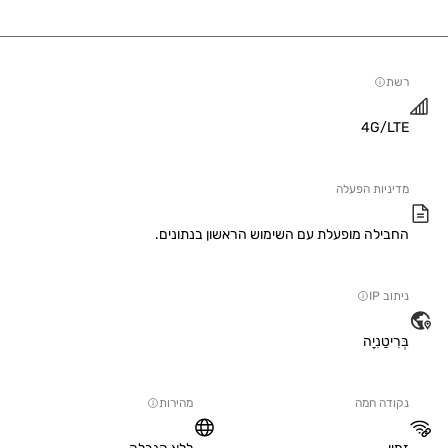
4G/
יות הפעלה
ילה מופעלת עם השימוש הראשון בנתונים.
IP
טַנִיָה
ה חמה
מהירות