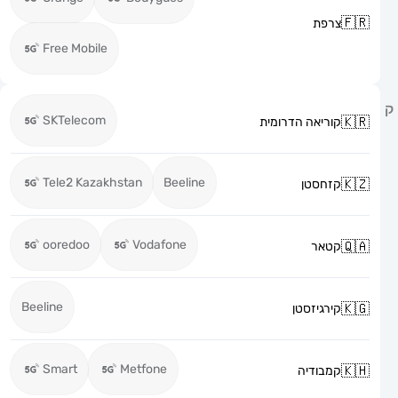
צרפת
Free Mobile
SKTelecom
קוריאה הדרומית
Tele2 Kazakhstan
Beeline
קזחסטן
ooredoo
Vodafone
קטאר
Beeline
קירגיזסטן
Smart
Metfone
קמבודיה