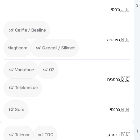
ג׳רסי
Cellfie / Beeline
גאורגיה
Magticom
Geocell / Silknet
Vodafone
O2
גרמניה
Telekom.de
גרנסי
Sure
דנמרק
TDC
Telenor