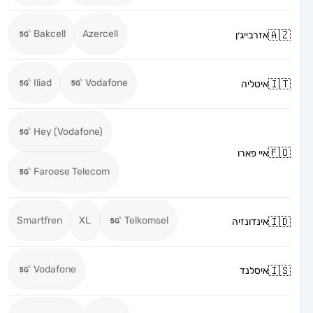
Bakcell
Azercell
אזרבייג׳ן
Iliad
Vodafone
איטליה
Hey (Vodafone)
איי פארו
Faroese Telecom
Smartfren
XL
Telkomsel
אינדונזיה
Vodafone
איסלנד