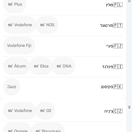
Plus
פולין
Vodafone
NOS
פורטוגל
Vodafone Fiji
פיג׳י
Ålcom
Elisa
DNA
פינלנד
פקיסטן
Jazz
Vodafone
O2
צ׳כיה
Orange
Bouygues