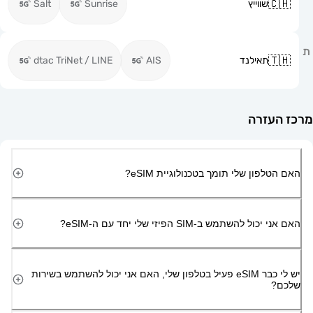
שווייץ
Sunrise
Salt
תאילנד
AIS
dtac TriNet / LINE
זרה
ון שלי תומך בטכנולוגיית eSIM?
השתמש ב-SIM הפיזי שלי יחד עם ה-eSIM?
יש לי כבר eSIM פעיל בטלפון שלי, האם אני יכול להשתמש בשירות