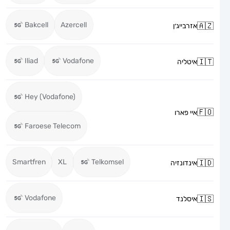
Bakcell
Azercell
אזרבייג׳ן
Iliad
Vodafone
איטליה
Hey (Vodafone)
איי פארו
Faroese Telecom
Smartfren
XL
Telkomsel
אינדונזיה
Vodafone
איסלנד