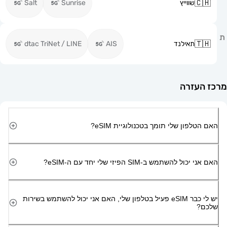
שווייץ
Sunrise
Salt
תאילנד
AIS
dtac TriNet / LINE
זרה
ון שלי תומך בטכנולוגיית eSIM?
השתמש ב-SIM הפיזי שלי יחד עם ה-eSIM?
יש לי כבר eSIM פעיל בטלפון שלי, האם אני יכול להשתמש בשירות