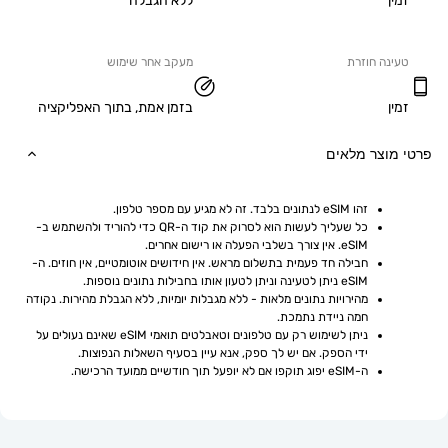
ללא הגבלה
ה חוזרת
מעקב אחר שימוש
בזמן אמת, בתוך האפליקציה
וצר מלאים
זהו eSIM לנתונים בלבד. זה לא מגיע עם מספר טלפון.
כל שעליך לעשות הוא לסרוק את קוד ה-QR כדי להוריד ולהשתמש ב-
eSIM. אין צורך בשלבי הפעלה או רישום אחרים.
חבילה חד פעמית בתשלום מראש. אין חידושים אוטומטיים, אין חוזים. ה-
eSIM ניתן לטעינה וניתן לטעון אותו בחבילות נתונים נוספות.
מהירויות נתונים מלאות - ללא מגבלות יומיות, ללא הגבלת מהירות. נקודה 
חמה ניידת נתמכת.
ניתן לשימוש רק עם טלפונים וטאבלטים תואמי eSIM שאינם נעולים על 
ידי הספק. אם יש לך ספק, אנא עיין בסעיף השאלות הנפוצות.
ה-eSIM יפוג תוקפו אם לא יופעל תוך חודשיים ממועד הרכישה.