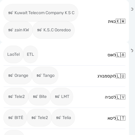
Kuwait Telecom Company K S C
כווית
zain KW
K.S.C Ooredoo
LaoTel
ETL
לאוס
Orange
Tango
לוקסמבורג
Tele2
Bite
LMT
לטביה
BITĖ
Tele2
Telia
ליטא