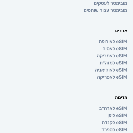
טר לעסקים
טר עבור שותפים