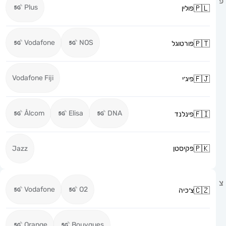
Plus
פולין
Vodafone
NOS
פורטוגל
Vodafone Fiji
פיג׳י
Ålcom
Elisa
DNA
פינלנד
פקיסטן
Jazz
Vodafone
O2
צ׳כיה
Orange
Bouygues