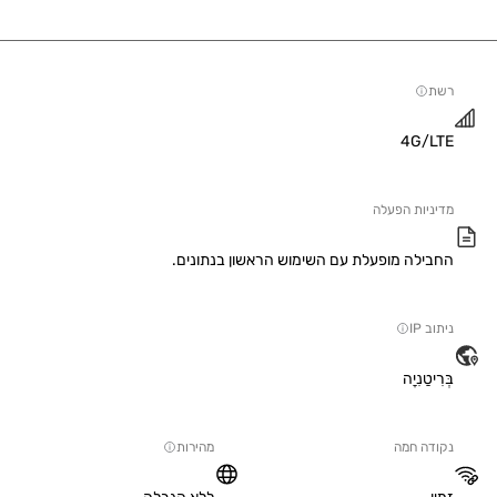
4G/
יות הפעלה
ילה מופעלת עם השימוש הראשון בנתונים.
IP
טַנִיָה
ה חמה
מהירות