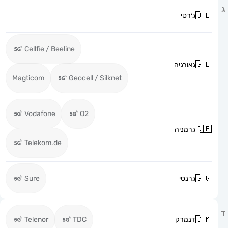
ג׳רסי
Cellfie / Beeline
גאורגיה
Magticom
Geocell / Silknet
Vodafone
O2
גרמניה
Telekom.de
גרנסי
Sure
דנמרק
TDC
Telenor