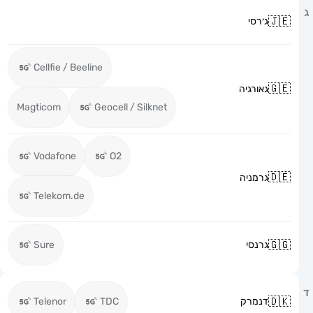
ג׳רסי
Cellfie / Beeline
גאורגיה
Magticom
Geocell / Silknet
Vodafone
O2
גרמניה
Telekom.de
גרנסי
Sure
דנמרק
TDC
Telenor