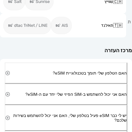
שווייץ
Sunrise
Salt
תאילנד
AIS
dtac TriNet / LINE
זרה
ון שלי תומך בטכנולוגיית eSIM?
השתמש ב-SIM הפיזי שלי יחד עם ה-eSIM?
יש לי כבר eSIM פעיל בטלפון שלי, האם אני יכול להשתמש בשירות