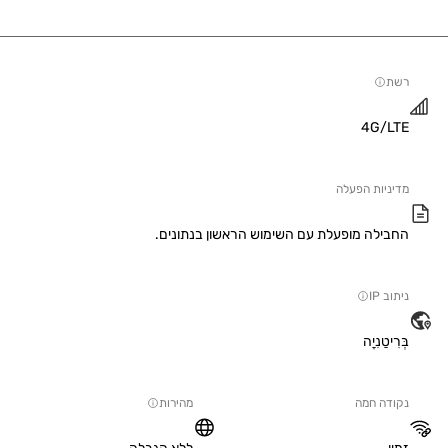
4G/
יות הפעלה
ילה מופעלת עם השימוש הראשון בנתונים.
IP
טַנִיָה
ה חמה
מהירות