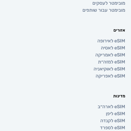
טר לעסקים
טר עבור שותפים