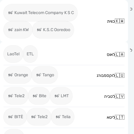
Kuwait Telecom Company K S C
כווית
zain KW
K.S.C Ooredoo
LaoTel
ETL
לאוס
Orange
Tango
לוקסמבורג
Tele2
Bite
LMT
לטביה
BITĖ
Tele2
Telia
ליטא