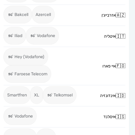
Bakcell
Azercell
אזרבייג׳ן
Iliad
Vodafone
איטליה
Hey (Vodafone)
איי פארו
Faroese Telecom
Smartfren
XL
Telkomsel
אינדונזיה
Vodafone
איסלנד