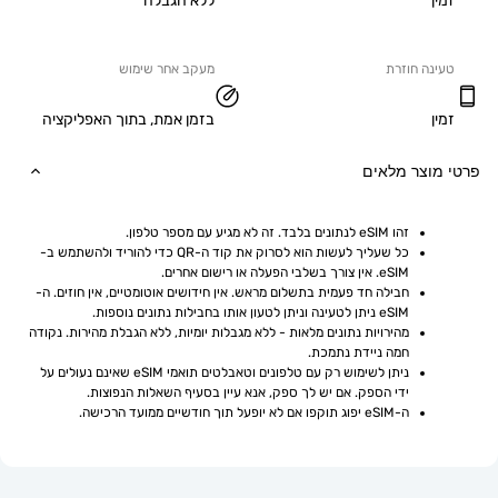
ללא הגבלה
ה חוזרת
מעקב אחר שימוש
בזמן אמת, בתוך האפליקציה
וצר מלאים
זהו eSIM לנתונים בלבד. זה לא מגיע עם מספר טלפון.
כל שעליך לעשות הוא לסרוק את קוד ה-QR כדי להוריד ולהשתמש ב-
eSIM. אין צורך בשלבי הפעלה או רישום אחרים.
חבילה חד פעמית בתשלום מראש. אין חידושים אוטומטיים, אין חוזים. ה-
eSIM ניתן לטעינה וניתן לטעון אותו בחבילות נתונים נוספות.
מהירויות נתונים מלאות - ללא מגבלות יומיות, ללא הגבלת מהירות. נקודה 
חמה ניידת נתמכת.
ניתן לשימוש רק עם טלפונים וטאבלטים תואמי eSIM שאינם נעולים על 
ידי הספק. אם יש לך ספק, אנא עיין בסעיף השאלות הנפוצות.
ה-eSIM יפוג תוקפו אם לא יופעל תוך חודשיים ממועד הרכישה.