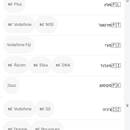
Plus
פולין
Vodafone
NOS
פורטוגל
Vodafone Fiji
פיג׳י
Ålcom
Elisa
DNA
פינלנד
פקיסטן
Jazz
Vodafone
O2
צ׳כיה
Orange
Bouygues