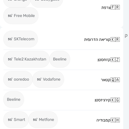
צרפת
Free Mobile
SKTelecom
קוריאה הדרומית
Tele2 Kazakhstan
Beeline
קזחסטן
ooredoo
Vodafone
קטאר
Beeline
קירגיזסטן
Smart
Metfone
קמבודיה