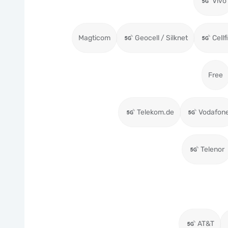
Vivo
Magticom
Geocell / Silknet
Cellf
Free
Telekom.de
Vodafon
Telenor
AT&T