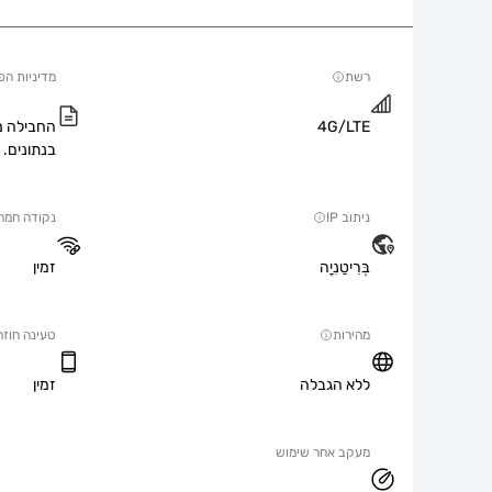
רשת
מדיניות הפ
4G/LTE
החבילה מ
בנתונים.
ניתוב IP
נקודה חמה
בְּרִיטַנִיָה
זמין
מהירות
טעינה חוזר
ללא הגבלה
זמין
מעקב אחר שימוש