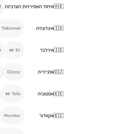
🇦🇪
איחוד האמירויות הערביות
)
🇮🇩
אינדונזיה
Telkomsel
🇮🇪
אירלנד
e
Eir
🇩🇿
אלג׳יריה
Djezzy
🇪🇪
אסטוניה
Telia
🇪🇨
אקוודור
Movistar