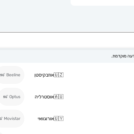
🇺🇿
אוזבקיסטן
Beeline
🇦🇺
אוסטרליה
Optus
🇺🇾
אורוגוואי
Movistar