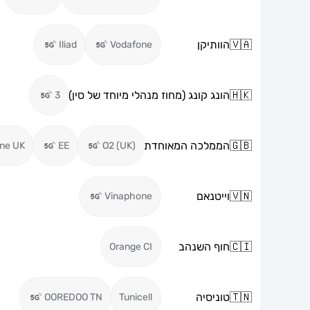
🇻🇦
הוותיקן
Iliad
Vodafone
🇭🇰
הונג קונג (מחוז מנהלי מיוחד של סין)
3
🇬🇧
הממלכה המאוחדת
ne UK
EE
O2 (UK)
🇻🇳
וייטנאם
Vinaphone
🇨🇮
חוף השנהב
Orange CI
🇹🇳
טוניסיה
OOREDOO TN
Tunicell