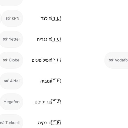
🇳🇱
הולנד
KPN
🇭🇺
הונגריה
Yettel
🇵🇭
הפיליפינים
Globe
Vodafo
🇿🇲
זמביה
Airtel
🇹🇯
טג׳יקיסטן
Megafon
🇹🇷
טורקיה
Turkcell