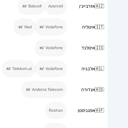
🇦🇿
אזרבייג׳ן
Bakcell
Azercell
🇮🇹
איטליה
Iliad
Vodafone
🇮🇸
איסלנד
Vodafone
🇦🇱
אלבניה
Telekom.al
Vodafone
🇦🇩
אנדורה
Andorra Telecom
🇦🇫
אפגניסטן
Roshan