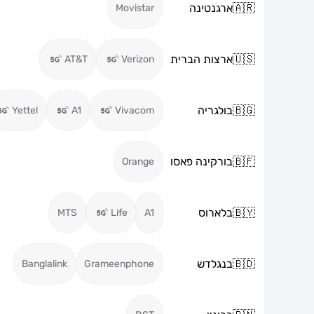
🇦🇷
ארגנטינה
Movistar
🇺🇸
ארצות הברית
AT&T
Verizon
🇧🇬
בולגריה
Yettel
A1
Vivacom
🇧🇫
בורקינה פאסו
Orange
🇧🇾
בלארוס
MTS
Life
A1
🇧🇩
בנגלדש
Banglalink
Grameenphone