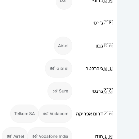
🇧🇳
ברוניי
DST
🇯🇪
ג׳רסי
🇬🇦
גבון
Airtel
🇬🇮
גיברלטר
GibTel
🇬🇬
גרנסי
Sure
🇿🇦
דרום אפריקה
Telkom SA
Vodacom
🇮🇳
הודו
AirTel
Vodafone India