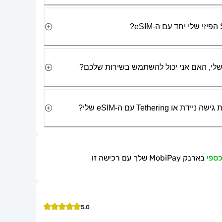
Tetherin עם ה-eSIM שלי?
בארנק MobiPay שלך עם רכישה זו
5.0