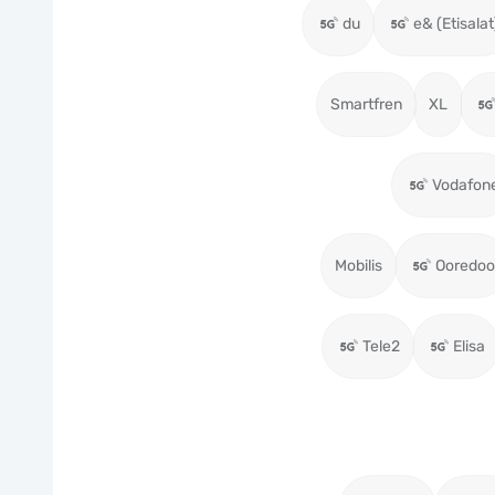
du
e& (Etisalat
Smartfren
XL
Vodafon
Mobilis
Ooredoo
Tele2
Elisa