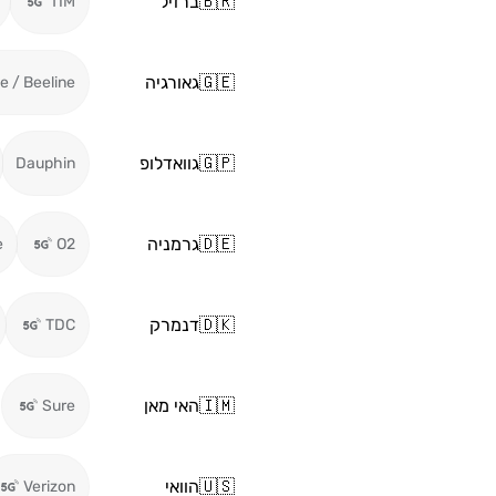
🇧🇷
ברזיל
TIM
🇬🇪
גאורגיה
ie / Beeline
🇬🇵
גוואדלופ
Dauphin
🇩🇪
גרמניה
e
O2
🇩🇰
דנמרק
TDC
🇮🇲
האי מאן
Sure
🇺🇸
הוואי
Verizon