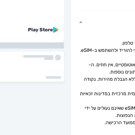
Play Store
כל שעליך לעשות הוא לסרוק את קוד ה-QR כדי להוריד ולהשתמש ב-eSIM. 
ומטיים, אין חוזים. ה-
מהירויות נתונים מלאות - ללא מגבלות יומיות, ללא הגבלת מהירות. נקודה 
ה-eSIM יתחבר אוטומטית לרשת סלולרית מקומית מרכזית במדינות זכאיות 
ניתן לשימוש רק עם טלפונים וטאבלטים תואמי eSIM שאינם נעולים על ידי 
 הנפוצות.