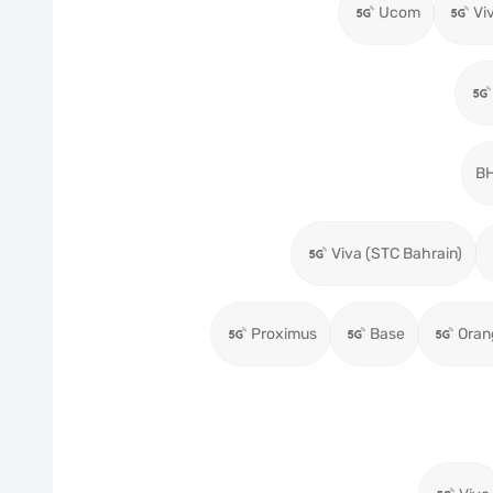
Ucom
Vi
BH
Viva (STC Bahrain)
Proximus
Base
Oran