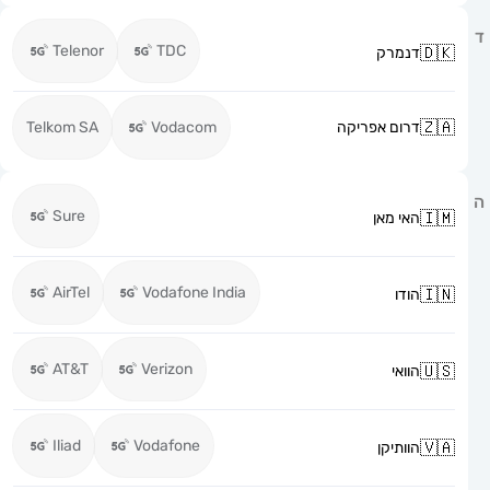
Telenor
TDC
דנמרק
דרום אפריקה
Vodacom
Telkom SA
Sure
האי מאן
AirTel
Vodafone India
הודו
AT&T
Verizon
הוואי
Iliad
Vodafone
הוותיקן