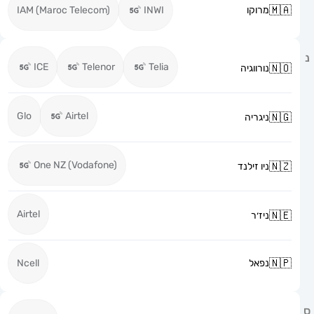
מרוקו
INWI
IAM (Maroc Telecom)
ICE
Telenor
Telia
נורווגיה
Glo
Airtel
ניגריה
One NZ (Vodafone)
ניו זילנד
Airtel
ניז׳ר
נפאל
Ncell