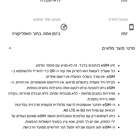
ללא הגבלה
ה חוזרת
מעקב אחר שימוש
בזמן אמת, בתוך האפליקציה
וצר מלאים
זהו eSIM לנתונים בלבד. זה לא מגיע עם מספר טלפון.
כל שעליך לעשות הוא לסרוק את קוד ה-QR כדי להוריד ולהשתמש ב-
eSIM. אין צורך בשלבי הפעלה או רישום אחרים.
חבילה חד פעמית בתשלום מראש. אין חידושים אוטומטיים, אין חוזים. ה-
eSIM ניתן לטעינה וניתן לטעון אותו בחבילות נתונים נוספות.
מהירויות נתונים מלאות - ללא מגבלות יומיות, ללא הגבלת מהירות. נקודה 
חמה ניידת נתמכת.
ה-eSIM יתחבר אוטומטית לרשת סלולרית מקומית מרכזית במדינות 
זכאיות עם מהירויות 5G או 4G LTE.
ניתן לשימוש רק עם טלפונים וטאבלטים תואמי eSIM שאינם נעולים על 
ידי הספק. אם יש לך ספק, אנא עיין בסעיף השאלות הנפוצות.
ה-eSIM יפוג תוקפו אם לא יופעל תוך חודשיים ממועד הרכישה.