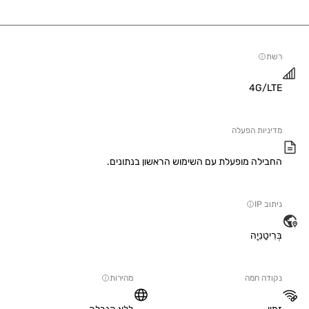
4G/
יות הפעלה
ילה מופעלת עם השימוש הראשון בנתונים.
IP
טַנִיָה
ה חמה
מהירות