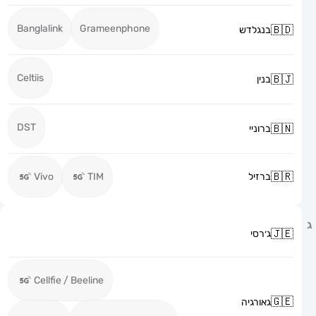
Banglalink
Grameenphone
בנגלדש
Celtiis
בנין
DST
ברוניי
ברזיל
TIM
Vivo
ג׳רסי
Cellfie / Beeline
גאורגיה