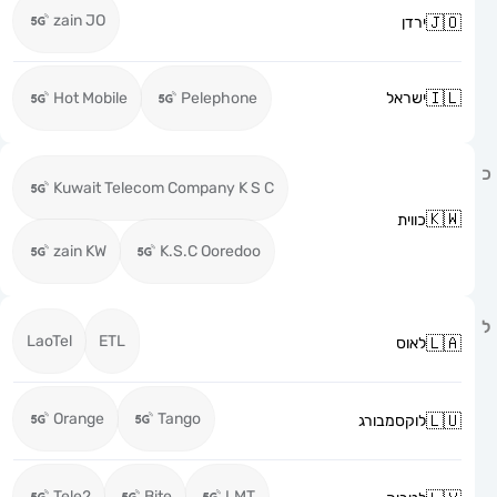
zain JO
ירדן
ישראל
Pelephone
Hot Mobile
Kuwait Telecom Company K S C
כווית
zain KW
K.S.C Ooredoo
LaoTel
ETL
לאוס
Orange
Tango
לוקסמבורג
Tele2
Bite
LMT