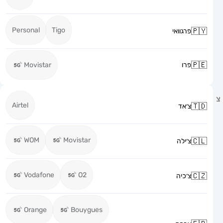
Personal
Tigo
פרגוואי
פרו
Movistar
Airtel
צ׳אד
WOM
Movistar
צ׳ילה
Vodafone
O2
צ׳כיה
Orange
Bouygues