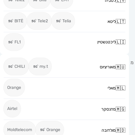
לטביה
BITĖ
Tele2
Telia
ליטא
ליכטנשטיין
FL1
CHILI
my.t
מאוריציוס
Orange
מאלי
Airtel
מדגסקר
Moldtelecom
Orange
מולדובה