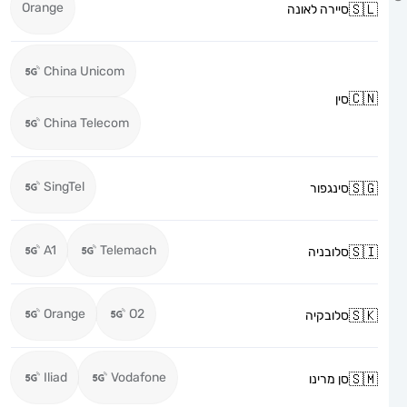
Orange
סיירה לאונה
China Unicom
סין
China Telecom
SingTel
סינגפור
A1
Telemach
סלובניה
Orange
O2
סלובקיה
Iliad
Vodafone
סן מרינו