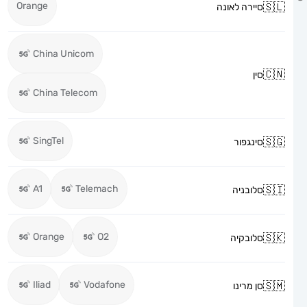
Orange
סיירה לאונה
China Unicom
סין
China Telecom
SingTel
סינגפור
A1
Telemach
סלובניה
Orange
O2
סלובקיה
Iliad
Vodafone
סן מרינו