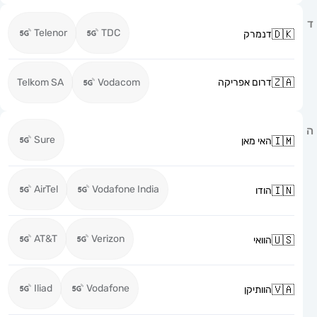
Telenor
TDC
דנמרק
דרום אפריקה
Vodacom
Telkom SA
Sure
האי מאן
AirTel
Vodafone India
הודו
AT&T
Verizon
הוואי
Iliad
Vodafone
הוותיקן