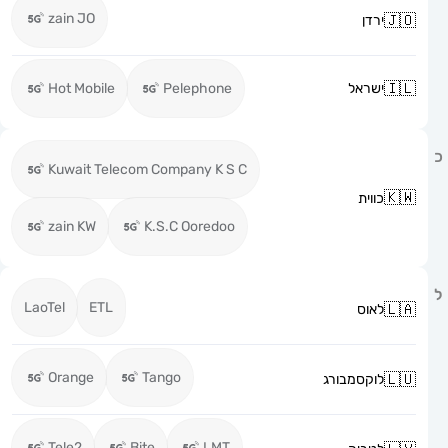
zain JO
ירדן
ישראל
Pelephone
Hot Mobile
Kuwait Telecom Company K S C
כווית
zain KW
K.S.C Ooredoo
LaoTel
ETL
לאוס
Orange
Tango
לוקסמבורג
Tele2
Bite
LMT