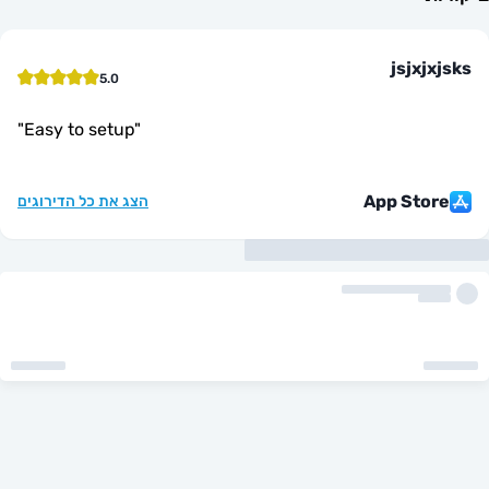
jsjx
5.0
"
Easy to setup
"
App St
הצג את כל הדירוגים