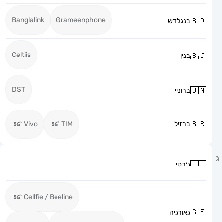
Banglalink
Grameenphone
בנגלדש
Celtiis
בנין
DST
ברוניי
ברזיל
TIM
Vivo
ג׳רסי
Cellfie / Beeline
גאורגיה