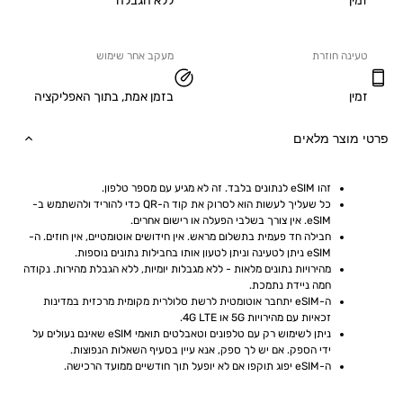
ללא הגבלה
ה חוזרת
מעקב אחר שימוש
בזמן אמת, בתוך האפליקציה
וצר מלאים
זהו eSIM לנתונים בלבד. זה לא מגיע עם מספר טלפון.
כל שעליך לעשות הוא לסרוק את קוד ה-QR כדי להוריד ולהשתמש ב-
eSIM. אין צורך בשלבי הפעלה או רישום אחרים.
חבילה חד פעמית בתשלום מראש. אין חידושים אוטומטיים, אין חוזים. ה-
eSIM ניתן לטעינה וניתן לטעון אותו בחבילות נתונים נוספות.
מהירויות נתונים מלאות - ללא מגבלות יומיות, ללא הגבלת מהירות. נקודה 
חמה ניידת נתמכת.
ה-eSIM יתחבר אוטומטית לרשת סלולרית מקומית מרכזית במדינות 
זכאיות עם מהירויות 5G או 4G LTE.
ניתן לשימוש רק עם טלפונים וטאבלטים תואמי eSIM שאינם נעולים על 
ידי הספק. אם יש לך ספק, אנא עיין בסעיף השאלות הנפוצות.
ה-eSIM יפוג תוקפו אם לא יופעל תוך חודשיים ממועד הרכישה.