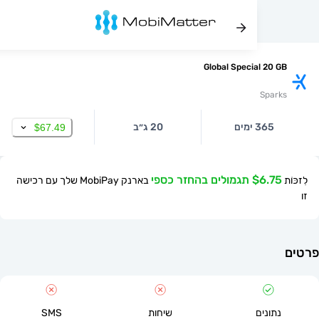
Global Special 20
Spa
365 ימים
20 ג״ב
$67.49
$ תגמולים בהחזר כספי
בארנק MobiPay שלך עם רכישה
תונים
שיחות
SMS