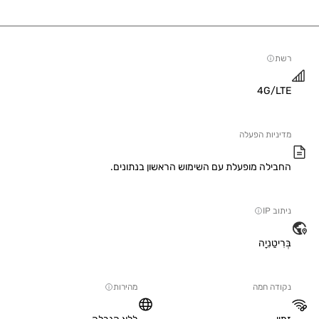
4G/
יות הפעלה
ילה מופעלת עם השימוש הראשון בנתונים.
IP
טַנִיָה
ה חמה
מהירות