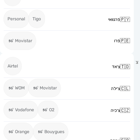
Personal
Tigo
פרגוואי
פרו
Movistar
Airtel
צ׳אד
WOM
Movistar
צ׳ילה
Vodafone
O2
צ׳כיה
Orange
Bouygues