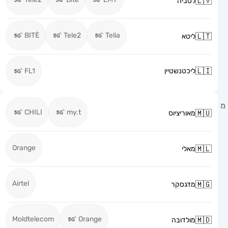
לטביה
BITĖ
Tele2
Telia
ליטא
ליכטנשטיין
FL1
CHILI
my.t
מאוריציוס
Orange
מאלי
Airtel
מדגסקר
Moldtelecom
Orange
מולדובה