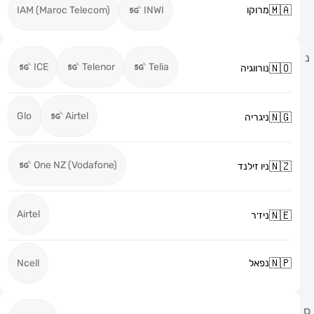
מרוקו
INWI
IAM (Maroc Telecom)
ICE
Telenor
Telia
נורווגיה
Glo
Airtel
ניגריה
One NZ (Vodafone)
ניו זילנד
Airtel
ניז׳ר
נפאל
Ncell