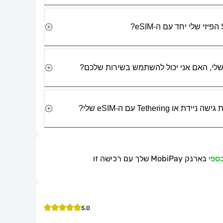
Tetherin עם ה-eSIM שלי?
בארנק MobiPay שלך עם רכישה זו
5.0