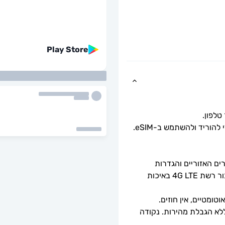
Play Store
כל שעליך לעשות הוא לסרוק את קוד ה-QR כדי להוריד ולהשתמש ב-eSIM. 
זמינות 5G תלויה בכיסוי הרשת, מפרטי המכשירים האזוריים והגדרות 
הטלפון. כאשר 5G אינו זמין, ה-eSIM יספק חיבור רשת 4G LTE באיכות 
ומטיים, אין חוזים.
מהירויות נתונים מלאות - ללא מגבלות יומיות, ללא הגבלת מהירות. נקודה 