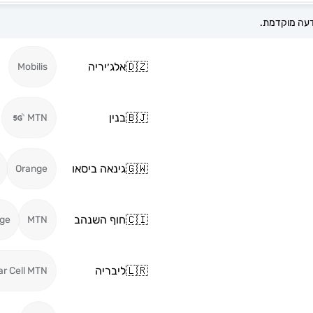
🇩🇿
אלג׳יריה
Mobilis
🇧🇯
בנין
MTN
🇬🇼
גינאה ביסאו
Orange
🇨🇮
חוף השנהב
ge
MTN
🇱🇷
ליבריה
ar Cell MTN