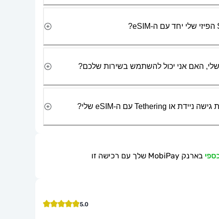
Tetherin עם ה-eSIM שלי?
בארנק MobiPay שלך עם רכישה זו
5.0