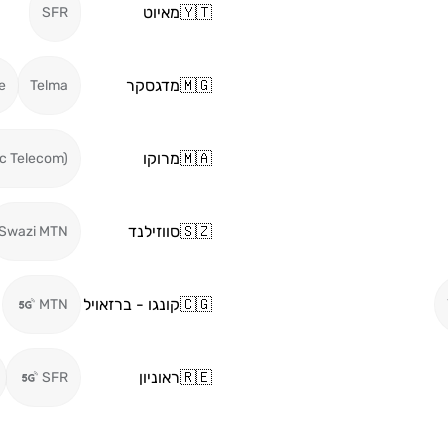
🇾🇹
מאיוט
SFR
🇲🇬
מדגסקר
e
Telma
🇲🇦
מרוקו
c Telecom)
🇸🇿
סווזילנד
Swazi MTN
🇨🇬
קונגו - ברזאויל
MTN
🇷🇪
ראוניון
SFR