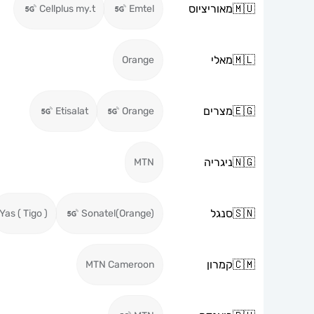
🇲🇺
מאוריציוס
Cellplus my.t
Emtel
🇲🇱
מאלי
Orange
🇪🇬
מצרים
Etisalat
Orange
🇳🇬
ניגריה
MTN
🇸🇳
סנגל
Yas ( Tigo )
Sonatel(Orange)
🇨🇲
קמרון
MTN Cameroon