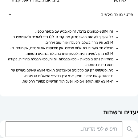
מין
בזמן אמת, בתוך האפליקציה
וצר מלאים
זהו eSIM לנתונים בלבד. זה לא מגיע עם מספר טלפון.
כל שעליך לעשות הוא לסרוק את קוד ה-QR כדי להוריד ולהשתמש ב-
eSIM. אין צורך בשלבי הפעלה או רישום אחרים.
חבילה חד פעמית בתשלום מראש. אין חידושים אוטומטיים, אין חוזים. ה-
eSIM ניתן לטעינה וניתן לטעון אותו בחבילות נתונים נוספות.
מהירויות נתונים מלאות - ללא מגבלות יומיות, ללא הגבלת מהירות. נקודה 
חמה ניידת נתמכת.
ניתן לשימוש רק עם טלפונים וטאבלטים תואמי eSIM שאינם נעולים על 
ידי הספק. אם יש לך ספק, אנא עיין בסעיף השאלות הנפוצות.
ה-eSIM יפוג תוקפו אם לא יופעל תוך חודשיים ממועד הרכישה.
רשתות