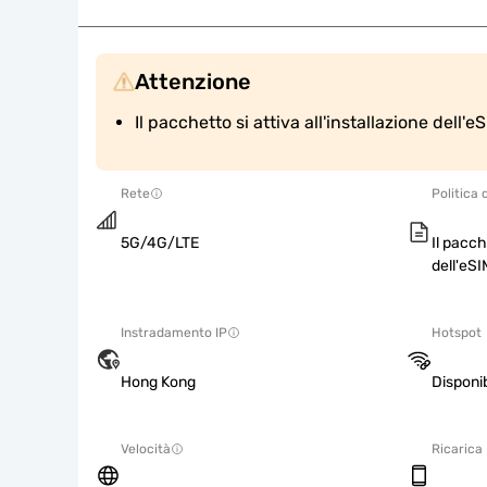
Attenzione
Il pacchetto si attiva all'installazione dell'eS
Rete
Politica 
5G/4G/LTE
Il pacch
dell'eSI
Instradamento IP
Hotspot
Hong Kong
Disponib
Velocità
Ricarica