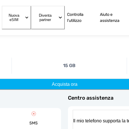
Controlla
Aiuto e
Nuova
Diventa
eSIM
partner
l'utilizzo
assistenza
15 GB
Acquista ora
Centro assistenza
Il mio telefono supporta la
SMS