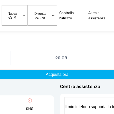
Controlla
Aiuto e
Nuova
Diventa
eSIM
partner
l'utilizzo
assistenza
20 GB
Acquista ora
Centro assistenza
Il mio telefono supporta la
SMS