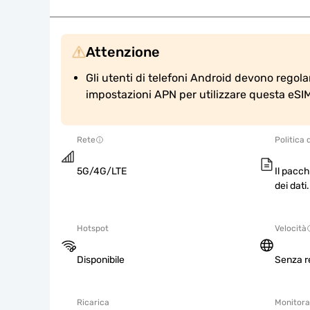
Attenzione
Gli utenti di telefoni Android devono regol
impostazioni APN per utilizzare questa eSI
Rete
Politica 
5G/4G/LTE
Il pacch
dei dati.
Hotspot
Velocità
Disponibile
Senza re
Ricarica
Monitorag