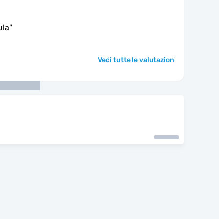
ula
"
Vedi tutte le valutazioni