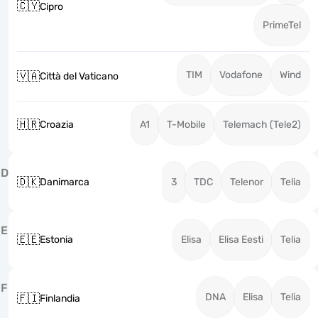
🇨🇾
Cipro
PrimeTel
TIM
Vodafone
Wind
🇻🇦
Città del Vaticano
🇭🇷
Croazia
A1
T-Mobile
Telemach (Tele2)
D
🇩🇰
Danimarca
3
TDC
Telenor
Telia
E
🇪🇪
Estonia
Elisa
Elisa Eesti
Telia
F
DNA
Elisa
Telia
🇫🇮
Finlandia