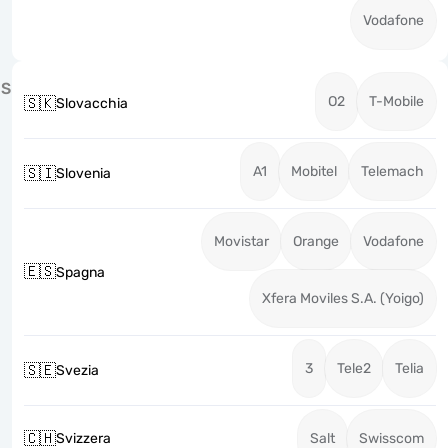
Vodafone
S
O2
T-Mobile
🇸🇰
Slovacchia
A1
Mobitel
Telemach
🇸🇮
Slovenia
Movistar
Orange
Vodafone
🇪🇸
Spagna
Xfera Moviles S.A. (Yoigo)
3
Tele2
Telia
🇸🇪
Svezia
🇨🇭
Svizzera
Salt
Swisscom