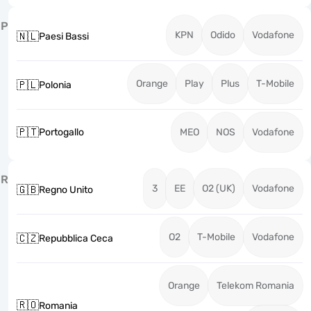
P
KPN
Odido
Vodafone
🇳🇱
Paesi Bassi
Orange
Play
Plus
T-Mobile
🇵🇱
Polonia
🇵🇹
Portogallo
MEO
NOS
Vodafone
R
3
EE
O2 (UK)
Vodafone
🇬🇧
Regno Unito
O2
T-Mobile
Vodafone
🇨🇿
Repubblica Ceca
Orange
Telekom Romania
🇷🇴
Romania