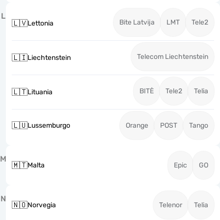
L
Bite Latvija
LMT
Tele2
🇱🇻
Lettonia
Telecom Liechtenstein
🇱🇮
Liechtenstein
BITĖ
Tele2
Telia
🇱🇹
Lituania
🇱🇺
Lussemburgo
Orange
POST
Tango
M
🇲🇹
Malta
Epic
GO
N
🇳🇴
Norvegia
Telenor
Telia