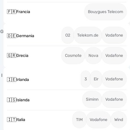
🇫🇷
Francia
Bouygues Telecom
G
O2
Telekom.de
Vodafone
🇩🇪
Germania
🇬🇷
Grecia
Cosmote
Nova
Vodafone
I
3
Eir
Vodafone
🇮🇪
Irlanda
Siminn
Vodafone
🇮🇸
Islanda
🇮🇹
Italia
TIM
Vodafone
Wind