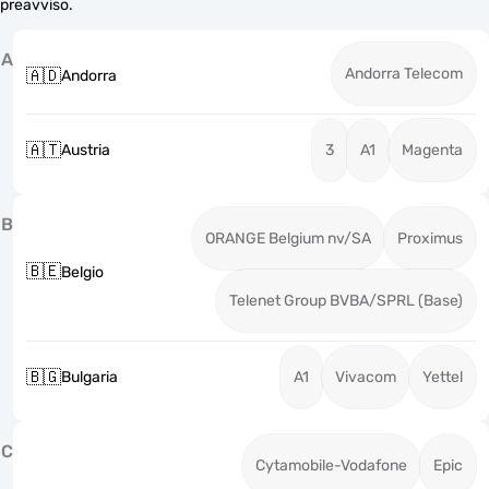
preavviso.
A
Andorra Telecom
🇦🇩
Andorra
🇦🇹
Austria
3
A1
Magenta
B
ORANGE Belgium nv/SA
Proximus
🇧🇪
Belgio
Telenet Group BVBA/SPRL (Base)
🇧🇬
Bulgaria
A1
Vivacom
Yettel
C
Cytamobile-Vodafone
Epic