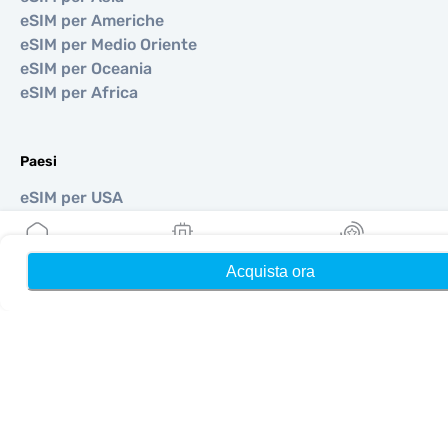
eSIM per Americhe
eSIM per Medio Oriente
eSIM per Oceania
eSIM per Africa
Paesi
eSIM per USA
eSIM per Giappone
eSIM per Canada
eSIM per Spagna
Acquista ora
Home
Le mie eSIM
Ricompense
eSIM per Italia
eSIM per Regno Unito
eSIM per Emirati Arabi Uniti
eSIM per Singapore
eSIM per Turchia