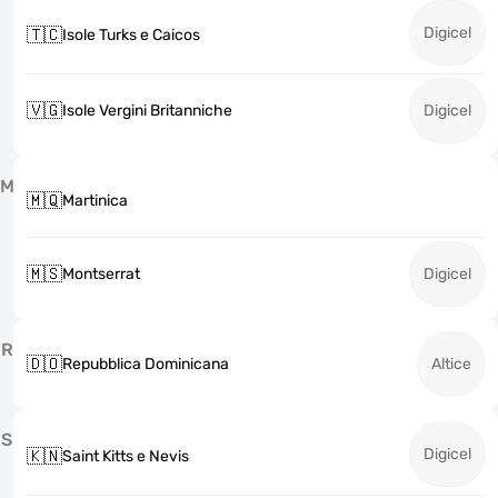
Digicel
🇹🇨
Isole Turks e Caicos
🇻🇬
Isole Vergini Britanniche
Digicel
M
🇲🇶
Martinica
🇲🇸
Montserrat
Digicel
R
🇩🇴
Repubblica Dominicana
Altice
S
Digicel
🇰🇳
Saint Kitts e Nevis