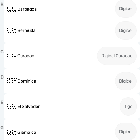
B
Digicel
🇧🇧
Barbados
🇧🇲
Bermuda
Digicel
C
🇨🇼
Curaçao
Digicel Curacao
D
🇩🇲
Dominica
Digicel
E
🇸🇻
El Salvador
Tigo
G
Digicel
🇯🇲
Giamaica