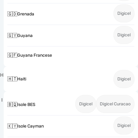
Digicel
🇬🇩
Grenada
Digicel
🇬🇾
Guyana
🇬🇫
Guyana Francese
H
🇭🇹
Haiti
Digicel
I
Digicel
Digicel Curacao
🇧🇶
Isole BES
Digicel
🇰🇾
Isole Cayman