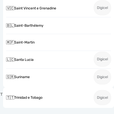
Digicel
🇻🇨
Saint Vincent e Grenadine
🇧🇱
Saint-Barthélemy
🇲🇫
Saint-Martin
Digicel
🇱🇨
Santa Lucia
🇸🇷
Suriname
Digicel
T
🇹🇹
Trinidad e Tobago
Digicel