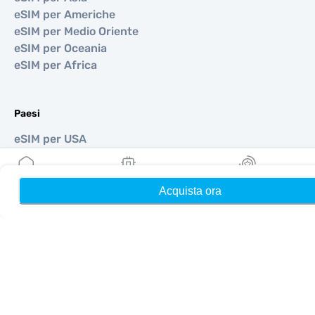
eSIM per Americhe
eSIM per Medio Oriente
eSIM per Oceania
eSIM per Africa
Paesi
eSIM per USA
eSIM per Giappone
eSIM per Canada
eSIM per Spagna
Acquista ora
Home
Le mie eSIM
Ricompense
eSIM per Italia
eSIM per Regno Unito
eSIM per Emirati Arabi Uniti
eSIM per Singapore
eSIM per Turchia