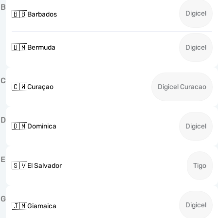
B
Digicel
🇧🇧
Barbados
🇧🇲
Bermuda
Digicel
C
🇨🇼
Curaçao
Digicel Curacao
D
🇩🇲
Dominica
Digicel
E
🇸🇻
El Salvador
Tigo
G
Digicel
🇯🇲
Giamaica