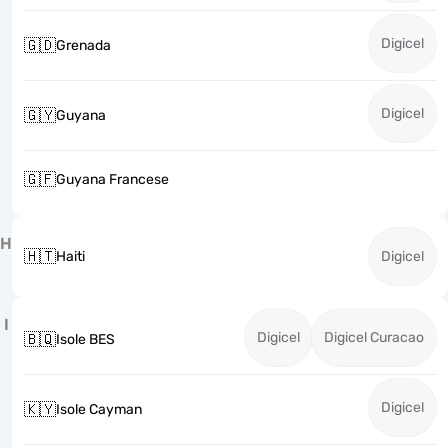
Digicel
🇬🇩
Grenada
Digicel
🇬🇾
Guyana
🇬🇫
Guyana Francese
H
🇭🇹
Haiti
Digicel
I
Digicel
Digicel Curacao
🇧🇶
Isole BES
Digicel
🇰🇾
Isole Cayman