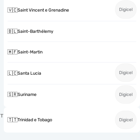
Digicel
🇻🇨
Saint Vincent e Grenadine
🇧🇱
Saint-Barthélemy
🇲🇫
Saint-Martin
Digicel
🇱🇨
Santa Lucia
🇸🇷
Suriname
Digicel
T
🇹🇹
Trinidad e Tobago
Digicel