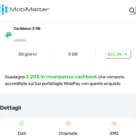
Caribbean 3 GB
eSIMGo
30 giorni
3 GB
$21.99
2.20$ in ricompense cashback
Guadagna
che verranno
accreditate sul tuo portafoglio MobiPay con questo acquisto
Dettagli
Dati
Chiamate
SMS