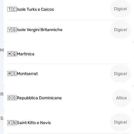
Digicel
🇹🇨
Isole Turks e Caicos
🇻🇬
Isole Vergini Britanniche
Digicel
M
🇲🇶
Martinica
🇲🇸
Montserrat
Digicel
R
🇩🇴
Repubblica Dominicana
Altice
S
Digicel
🇰🇳
Saint Kitts e Nevis