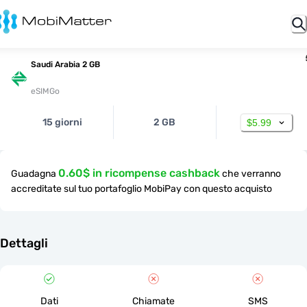
Saudi Arabia 2 GB
eSIMGo
15 giorni
2 GB
$5.99
0.60$ in ricompense cashback
Guadagna
che verranno
accreditate sul tuo portafoglio MobiPay con questo acquisto
Dettagli
Dati
Chiamate
SMS