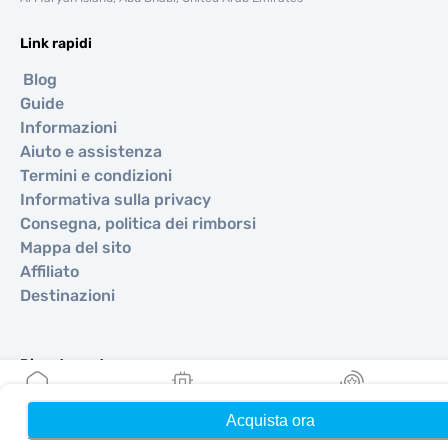
Link rapidi
Blog
Guide
Informazioni
Aiuto e assistenza
Termini e condizioni
Informativa sulla privacy
Consegna, politica dei rimborsi
Mappa del sito
Affiliato
Destinazioni
Diventa partner
MobiMatter per i rivenditori
Acquista ora
Home
Le mie eSIM
Ricompense
MobiMatter per le aziende