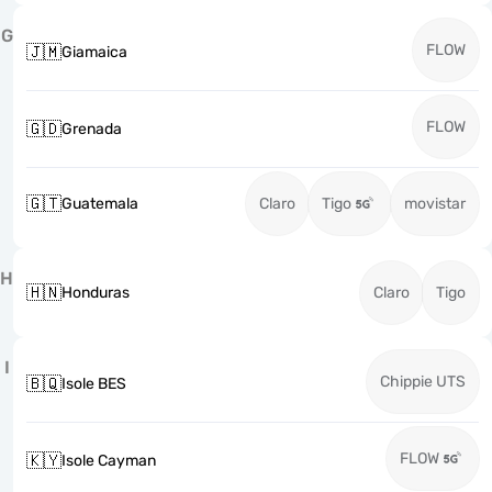
G
FLOW
🇯🇲
Giamaica
FLOW
🇬🇩
Grenada
🇬🇹
Guatemala
Claro
Tigo
movistar
H
🇭🇳
Honduras
Claro
Tigo
I
Chippie UTS
🇧🇶
Isole BES
FLOW
🇰🇾
Isole Cayman