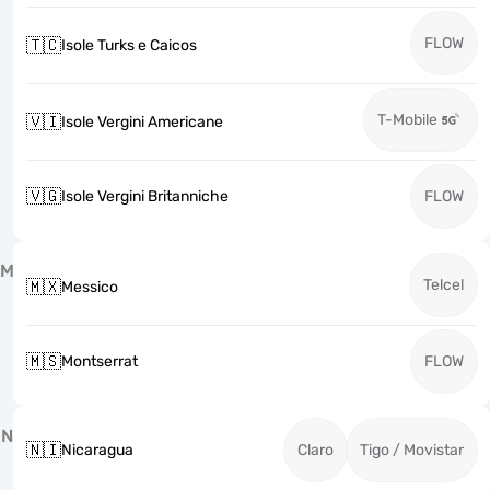
FLOW
🇹🇨
Isole Turks e Caicos
T-Mobile
🇻🇮
Isole Vergini Americane
🇻🇬
Isole Vergini Britanniche
FLOW
M
Telcel
🇲🇽
Messico
🇲🇸
Montserrat
FLOW
N
🇳🇮
Nicaragua
Claro
Tigo / Movistar