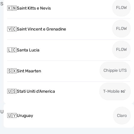
S
FLOW
🇰🇳
Saint Kitts e Nevis
FLOW
🇻🇨
Saint Vincent e Grenadine
FLOW
🇱🇨
Santa Lucia
Chippie UTS
🇸🇽
Sint Maarten
🇺🇸
Stati Uniti d'America
T-Mobile
U
🇺🇾
Uruguay
Claro