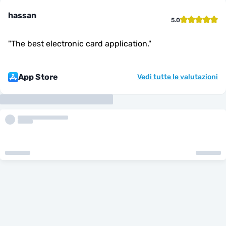
hassan
5.0
"
The best electronic card application.
"
App Store
Vedi tutte le valutazioni