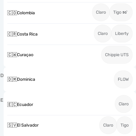
Claro
Tigo
🇨🇴
Colombia
Claro
Liberty
🇨🇷
Costa Rica
🇨🇼
Curaçao
Chippie UTS
D
🇩🇲
Dominica
FLOW
E
Claro
🇪🇨
Ecuador
🇸🇻
El Salvador
Claro
Tigo