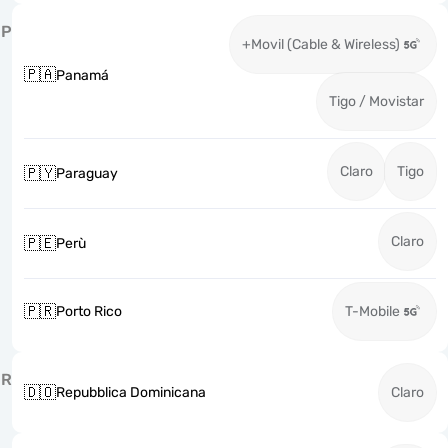
P
+Movil (Cable & Wireless)
🇵🇦
Panamá
Tigo / Movistar
Claro
Tigo
🇵🇾
Paraguay
Claro
🇵🇪
Perù
🇵🇷
Porto Rico
T-Mobile
R
🇩🇴
Repubblica Dominicana
Claro