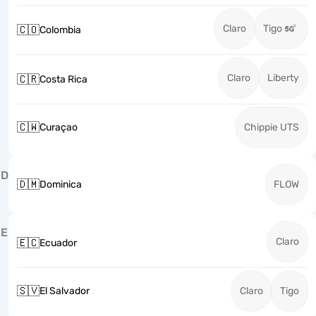
Claro
Tigo
🇨🇴
Colombia
Claro
Liberty
🇨🇷
Costa Rica
🇨🇼
Curaçao
Chippie UTS
D
🇩🇲
Dominica
FLOW
E
Claro
🇪🇨
Ecuador
🇸🇻
El Salvador
Claro
Tigo