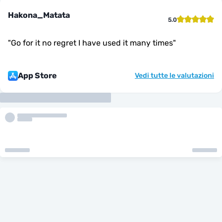
Hakona_Matata
5.0
"
Go for it no regret I have used it many times
"
App Store
Vedi tutte le valutazioni