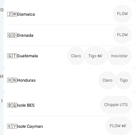
G
FLOW
🇯🇲
Giamaica
FLOW
🇬🇩
Grenada
🇬🇹
Guatemala
Claro
Tigo
movistar
H
🇭🇳
Honduras
Claro
Tigo
I
Chippie UTS
🇧🇶
Isole BES
FLOW
🇰🇾
Isole Cayman