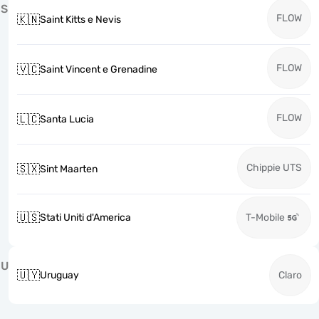
S
FLOW
🇰🇳
Saint Kitts e Nevis
FLOW
🇻🇨
Saint Vincent e Grenadine
FLOW
🇱🇨
Santa Lucia
Chippie UTS
🇸🇽
Sint Maarten
🇺🇸
Stati Uniti d'America
T-Mobile
U
🇺🇾
Uruguay
Claro