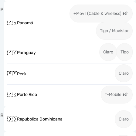
P
+Movil (Cable & Wireless)
🇵🇦
Panamá
Tigo / Movistar
Claro
Tigo
🇵🇾
Paraguay
Claro
🇵🇪
Perù
🇵🇷
Porto Rico
T-Mobile
R
🇩🇴
Repubblica Dominicana
Claro