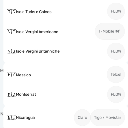
FLOW
🇹🇨
Isole Turks e Caicos
T-Mobile
🇻🇮
Isole Vergini Americane
🇻🇬
Isole Vergini Britanniche
FLOW
M
Telcel
🇲🇽
Messico
🇲🇸
Montserrat
FLOW
N
🇳🇮
Nicaragua
Claro
Tigo / Movistar