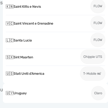
S
FLOW
🇰🇳
Saint Kitts e Nevis
FLOW
🇻🇨
Saint Vincent e Grenadine
FLOW
🇱🇨
Santa Lucia
Chippie UTS
🇸🇽
Sint Maarten
🇺🇸
Stati Uniti d'America
T-Mobile
U
🇺🇾
Uruguay
Claro