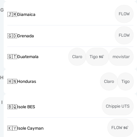
G
FLOW
🇯🇲
Giamaica
FLOW
🇬🇩
Grenada
🇬🇹
Guatemala
Claro
Tigo
movistar
H
🇭🇳
Honduras
Claro
Tigo
I
Chippie UTS
🇧🇶
Isole BES
FLOW
🇰🇾
Isole Cayman