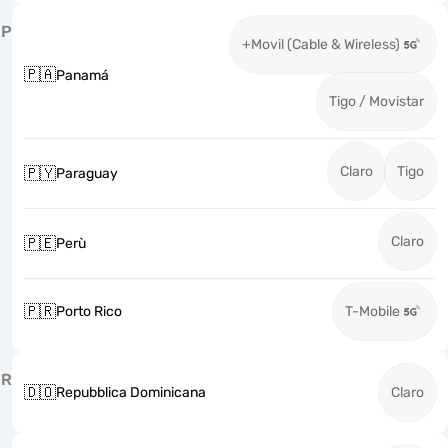
P
+Movil (Cable & Wireless)
🇵🇦
Panamá
Tigo / Movistar
Claro
Tigo
🇵🇾
Paraguay
Claro
🇵🇪
Perù
🇵🇷
Porto Rico
T-Mobile
R
🇩🇴
Repubblica Dominicana
Claro