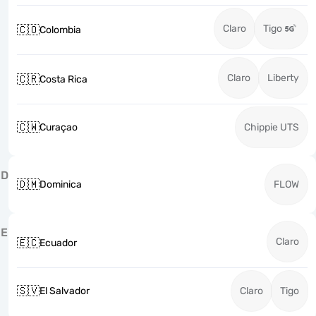
Claro
Tigo
🇨🇴
Colombia
Claro
Liberty
🇨🇷
Costa Rica
🇨🇼
Curaçao
Chippie UTS
D
🇩🇲
Dominica
FLOW
E
Claro
🇪🇨
Ecuador
🇸🇻
El Salvador
Claro
Tigo