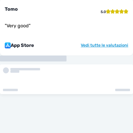
Tomo
5.0
"
Very good
"
App Store
Vedi tutte le valutazioni