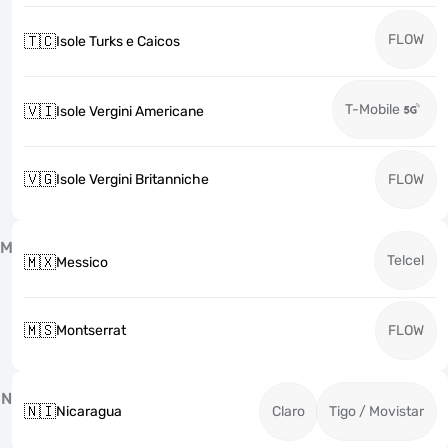
FLOW
🇹🇨
Isole Turks e Caicos
T-Mobile
🇻🇮
Isole Vergini Americane
🇻🇬
Isole Vergini Britanniche
FLOW
M
Telcel
🇲🇽
Messico
🇲🇸
Montserrat
FLOW
N
🇳🇮
Nicaragua
Claro
Tigo / Movistar