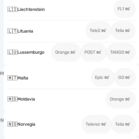
FL1
🇱🇮
Liechtenstein
Tele2
Telia
🇱🇹
Lituania
🇱🇺
Lussemburgo
Orange
POST
TANGO
M
Epic
GO
🇲🇹
Malta
🇲🇩
Moldavia
Orange
N
🇳🇴
Norvegia
Telenor
Telia