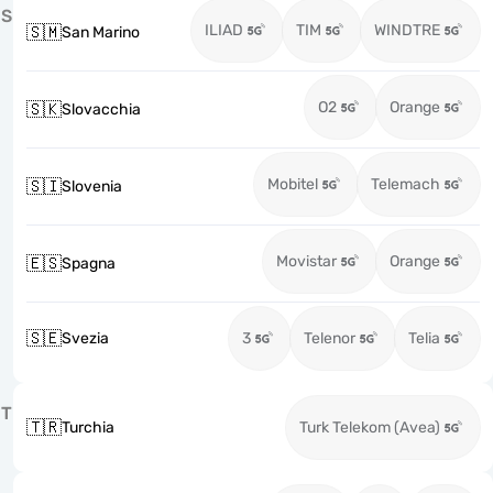
S
ILIAD
TIM
WINDTRE
🇸🇲
San Marino
O2
Orange
🇸🇰
Slovacchia
Mobitel
Telemach
🇸🇮
Slovenia
Movistar
Orange
🇪🇸
Spagna
🇸🇪
Svezia
3
Telenor
Telia
T
🇹🇷
Turchia
Turk Telekom (Avea)