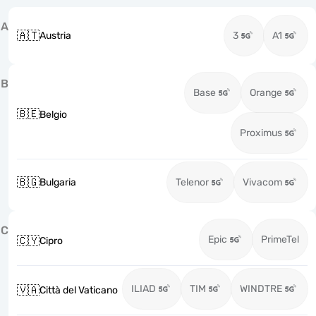
A
🇦🇹
Austria
3
A1
B
Base
Orange
🇧🇪
Belgio
Proximus
🇧🇬
Bulgaria
Telenor
Vivacom
C
Epic
PrimeTel
🇨🇾
Cipro
ILIAD
TIM
WINDTRE
🇻🇦
Città del Vaticano