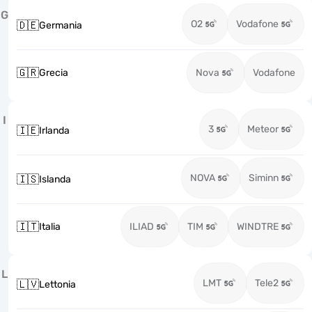
G
O2
Vodafone
🇩🇪
Germania
🇬🇷
Grecia
Nova
Vodafone
I
3
Meteor
🇮🇪
Irlanda
NOVA
Siminn
🇮🇸
Islanda
🇮🇹
Italia
ILIAD
TIM
WINDTRE
L
LMT
Tele2
🇱🇻
Lettonia