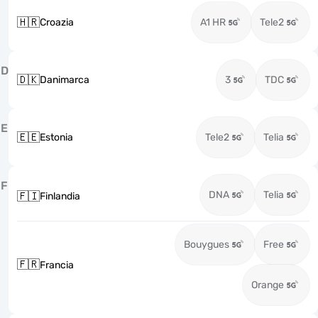
🇭🇷
Croazia
A1 HR
Tele2
D
🇩🇰
Danimarca
3
TDC
E
🇪🇪
Estonia
Tele2
Telia
F
DNA
Telia
🇫🇮
Finlandia
Bouygues
Free
🇫🇷
Francia
Orange