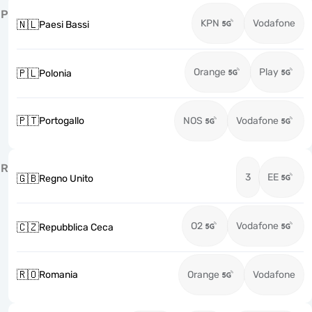
P
KPN
Vodafone
🇳🇱
Paesi Bassi
Orange
Play
🇵🇱
Polonia
🇵🇹
Portogallo
NOS
Vodafone
R
3
EE
🇬🇧
Regno Unito
O2
Vodafone
🇨🇿
Repubblica Ceca
🇷🇴
Romania
Orange
Vodafone